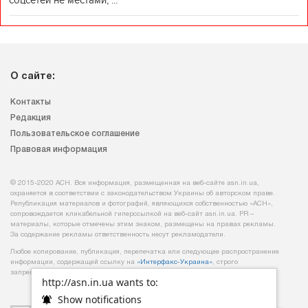
соцсетей не местами, ...
О сайте:
Контакты
Редакция
Пользовательское соглашение
Правовая информация
© 2015-2020 АСН. Вся информация, размещенная на веб-сайте asn.in.ua,
охраняется в соответствии с законодательством Украины об авторском праве.
Републикация материалов и фотографий, являющихся собственностью «АСН»,
сопровождается кликабельной гиперссылкой на веб-сайт asn.іn.ua. PR –
материалы, которые отмечены этим знаком, размещены на правах рекламы.
За содержание рекламы ответственность несут рекламодатели.
Любое копирование, публикация, перепечатка или следующее распространение
информации, содержащей ссылку на
«Интерфакс-Украина»
, строго
запрещается.
http://asn.in.ua wants to:
Show notifications