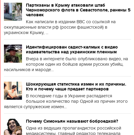
Партизаны в Крыму атаковали штаб
Черноморского флота в Севастополе, ранены 5
человек
Как написали в издании BBC со ссылкой на
оккупационные власти рф (россии фашистской) в
украинском Крыму, ...
Идентифицирован садист-калмык с видео
издевательства над украинским пленным
Вчера в интернете было опубликовано видео, на
котором один из бойцов армии русских убийц,
насильников и мароде...
Шокирующая статистика измен и их причины.
Кто и почему чаще предает партнеров
В последние годы в Украине распадается
большое количество пар Одной из причин этого
является супружеские измен...
Почему Симоньян называют боброедкой?
Одна из ведущих пропагандисток российской
медиасистемы, главный редактор телеканала