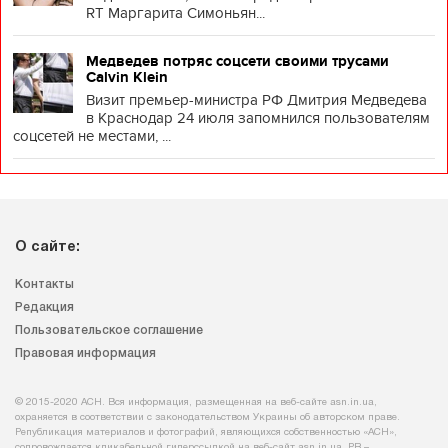
RT Маргарита Симоньян...
Медведев потряс соцсети своими трусами
Calvin Klein
Визит премьер-министра РФ Дмитрия Медведева
в Краснодар 24 июля запомнился пользователям
соцсетей не местами, ...
О сайте:
Контакты
Редакция
Пользовательское соглашение
Правовая информация
© 2015-2020 АСН. Вся информация, размещенная на веб-сайте asn.in.ua,
охраняется в соответствии с законодательством Украины об авторском праве.
Републикация материалов и фотографий, являющихся собственностью «АСН»,
сопровождается кликабельной гиперссылкой на веб-сайт asn.іn.ua. PR –