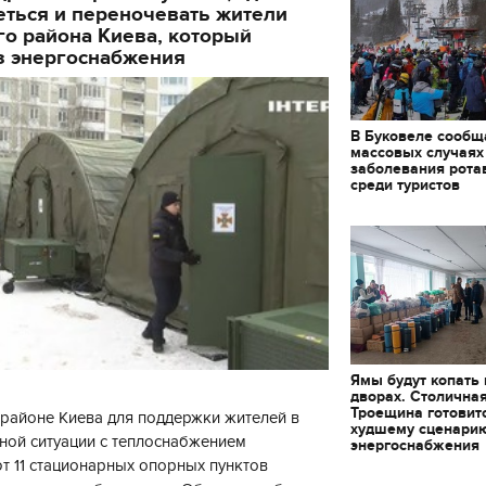
еться и переночевать жители
декорации к фильму
"Сторожевая застава
о района Киева, который
з энергоснабжения
В Буковеле сообщ
массовых случаях
заболевания рота
среди туристов
Ямы будут копать
дворах. Столична
Троещина готовит
районе Киева для поддержки жителей в
худшему сценари
ной ситуации с теплоснабжением
энергоснабжения
 11 стационарных опорных пунктов