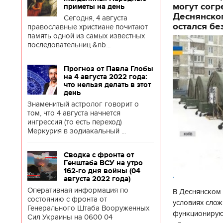
могут согр
приметы на день
Деснянског
Сегодня, 4 августа
остался бе
православные христиане почитают
память одной из самых известных
последовательниц &nb...
Прогноз от Павла Глобы
на 4 августа 2022 года:
что нельзя делать в этот
день
Знаменитый астролог говорит о
том, что 4 августа начнется
ингрессия (то есть переход)
Меркурия в зодиакальный ...
Сводка с фронта от
Генштаба ВСУ на утро
162-го дня войны (04
.
августа 2022 года)
Оперативная информация по
В Деснянском 
состоянию с фронта от
условиях слож
Генерального Штаба Вооруженных
функционируют
Сил Украины на 0600 04