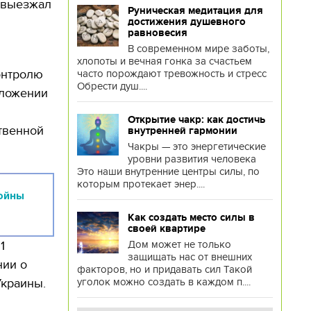
о выезжал
Руническая медитация для
достижения душевного
равновесия
В современном мире заботы,
хлопоты и вечная гонка за счастьем
онтролю
часто порождают тревожность и стресс
Обрести душ....
оложении
Открытие чакр: как достичь
твенной
внутренней гармонии
Чакры — это энергетические
уровни развития человека
Это наши внутренние центры силы, по
которым протекает энер....
ойны
Как создать место силы в
своей квартире
Дом может не только
1
защищать нас от внешних
нии о
факторов, но и придавать сил Такой
уголок можно создать в каждом п....
Украины.