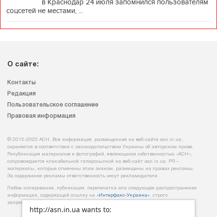
в Краснодар 24 июля запомнился пользователям
соцсетей не местами, ...
О сайте:
Контакты
Редакция
Пользовательское соглашение
Правовая информация
© 2015-2020 АСН. Вся информация, размещенная на веб-сайте asn.in.ua,
охраняется в соответствии с законодательством Украины об авторском праве.
Републикация материалов и фотографий, являющихся собственностью «АСН»,
сопровождается кликабельной гиперссылкой на веб-сайт asn.іn.ua. PR –
материалы, которые отмечены этим знаком, размещены на правах рекламы.
За содержание рекламы ответственность несут рекламодатели.
Любое копирование, публикация, перепечатка или следующее распространение
информации, содержащей ссылку на
«Интерфакс-Украина»
, строго
запрещается.
http://asn.in.ua wants to: