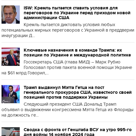
ISW: Кремль пытается ставить условия для
переговоров по Украине перед приходом новой
администрации США
Кремль пытается диктовать условия любых
потенциальных мирных переговоров с Украиной в преддверии
инаугурации Д...
Ключевые назначения в команде Трампа: их
позиции по Украине и международной политике
Госсекретарь США (глава МИД) – Марк Рубио
Голосовал против пакета военной помощи Украине
на $61 млрд Говорил,...
Трамп выдвинул Мэтта Гетца на пост
генерального прокурора США, известного своей
позицией против поддержки Украины
Следующий президент США Дональд Трамп
объявил о выдвижении конгрессмена Мэтта Гетца из Флориды
на должность ге...
Сводка с фронта от Генштаба ВСУ на утро 995-го
дня войны 14 ноября 2024 года