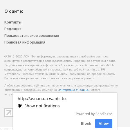
О сайте:
Контакты
Редакция
Пользовательское соглашение
Правовая информация
© 2015-2020 АСН. Вся информация, размещенная на веб-сайте asn.in.ua,
охраняется в соответствии с законодательством Украины об авторском праве.
Републикация материалов и фотографий, являющихся собственностью «АСН»,
сопровождается кликабельной гиперссылкой на веб-сайт asn.іn.ua. PR –
материалы, которые отмечены этим знаком, размещены на правах рекламы.
За содержание рекламы ответственность несут рекламодатели.
Любое копирование, публикация, перепечатка или следующее распространение
информации, содержащей ссылку на
«Интерфакс-Украина»
, строго
запрещается.
http://asn.in.ua wants to:
Show notifications
Powered by SendPulse
Block
Allow
/-0,00037813186645508-/ /-mob-/