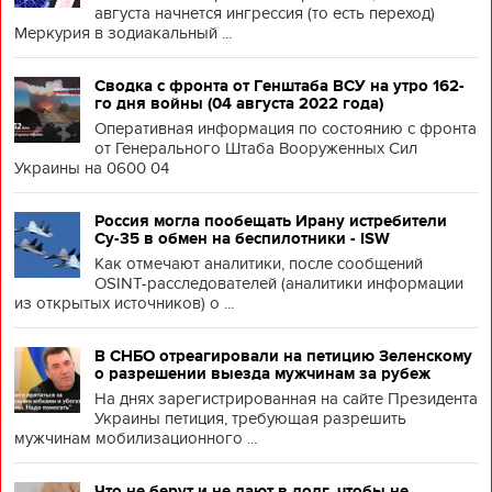
августа начнется ингрессия (то есть переход)
Меркурия в зодиакальный ...
Сводка с фронта от Генштаба ВСУ на утро 162-
го дня войны (04 августа 2022 года)
Оперативная информация по состоянию с фронта
от Генерального Штаба Вооруженных Сил
Украины на 0600 04
Россия могла пообещать Ирану истребители
Су-35 в обмен на беспилотники - ISW
Как отмечают аналитики, после сообщений
OSINT-расследователей (аналитики информации
из открытых источников) о ...
В СНБО отреагировали на петицию Зеленскому
о разрешении выезда мужчинам за рубеж
На днях зарегистрированная на сайте Президента
Украины петиция, требующая разрешить
мужчинам мобилизационного ...
Что не берут и не дают в долг, чтобы не