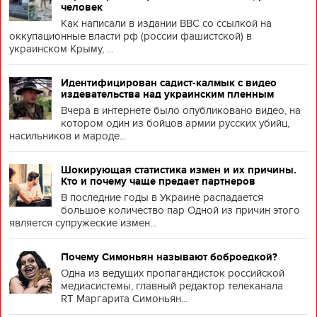
человек
Как написали в издании BBC со ссылкой на
оккупационные власти рф (россии фашистской) в
украинском Крыму, ...
Идентифицирован садист-калмык с видео
издевательства над украинским пленным
Вчера в интернете было опубликовано видео, на
котором один из бойцов армии русских убийц,
насильников и мароде...
Шокирующая статистика измен и их причины.
Кто и почему чаще предает партнеров
В последние годы в Украине распадается
большое количество пар Одной из причин этого
является супружеские измен...
Почему Симоньян называют боброедкой?
Одна из ведущих пропагандисток российской
медиасистемы, главный редактор телеканала
RT Маргарита Симоньян...