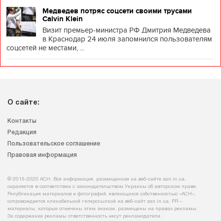
Медведев потряс соцсети своими трусами
Calvin Klein
Визит премьер-министра РФ Дмитрия Медведева
в Краснодар 24 июля запомнился пользователям
соцсетей не местами, ...
О сайте:
Контакты
Редакция
Пользовательское соглашение
Правовая информация
© 2015-2020 АСН. Вся информация, размещенная на веб-сайте asn.in.ua,
охраняется в соответствии с законодательством Украины об авторском праве.
Републикация материалов и фотографий, являющихся собственностью «АСН»,
сопровождается кликабельной гиперссылкой на веб-сайт asn.іn.ua. PR –
материалы, которые отмечены этим знаком, размещены на правах рекламы.
За содержание рекламы ответственность несут рекламодатели.