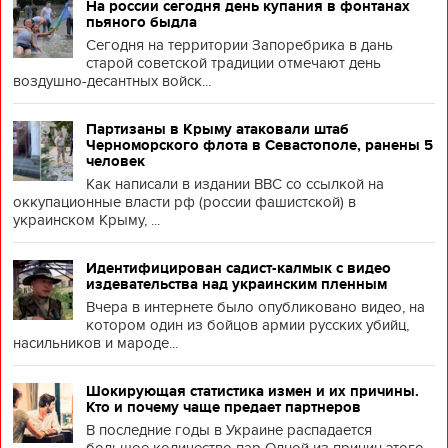
На россии сегодня день купания в фонтанах
пьяного быдла
Сегодня на территории Запоребрика в дань
старой советской традиции отмечают день
воздушно-десантных войск...
Партизаны в Крыму атаковали штаб
Черноморского флота в Севастополе, ранены 5
человек
Как написали в издании BBC со ссылкой на
оккупационные власти рф (россии фашистской) в
украинском Крыму, ...
Идентифицирован садист-калмык с видео
издевательства над украинским пленным
Вчера в интернете было опубликовано видео, на
котором один из бойцов армии русских убийц,
насильников и мароде...
Шокирующая статистика измен и их причины.
Кто и почему чаще предает партнеров
В последние годы в Украине распадается