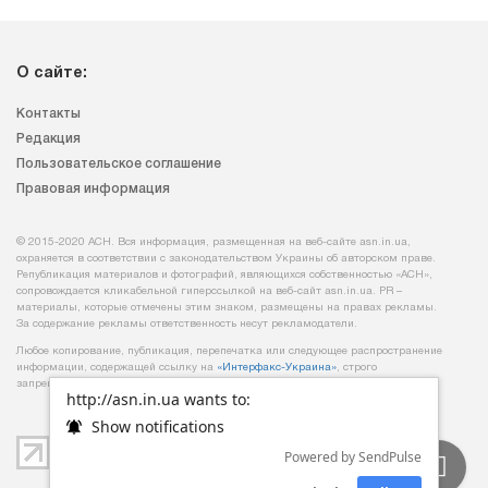
О сайте:
Контакты
Редакция
Пользовательское соглашение
Правовая информация
© 2015-2020 АСН. Вся информация, размещенная на веб-сайте asn.in.ua,
охраняется в соответствии с законодательством Украины об авторском праве.
Републикация материалов и фотографий, являющихся собственностью «АСН»,
сопровождается кликабельной гиперссылкой на веб-сайт asn.іn.ua. PR –
материалы, которые отмечены этим знаком, размещены на правах рекламы.
За содержание рекламы ответственность несут рекламодатели.
Любое копирование, публикация, перепечатка или следующее распространение
информации, содержащей ссылку на
«Интерфакс-Украина»
, строго
запрещается.
http://asn.in.ua wants to:
Show notifications
Powered by SendPulse