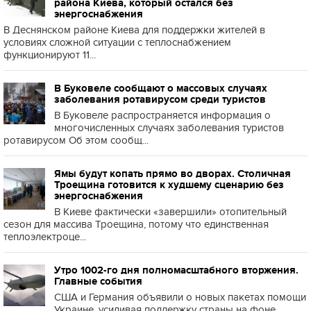
района Киева, который остался без
энергоснабжения
В Деснянском районе Киева для поддержки жителей в
условиях сложной ситуации с теплоснабжением
функционируют 11...
В Буковеле сообщают о массовых случаях
заболевания ротавирусом среди туристов
В Буковеле распространяется информация о
многочисленных случаях заболевания туристов
ротавирусом Об этом сообщ...
Ямы будут копать прямо во дворах. Столичная
Троещина готовится к худшему сценарию без
энергоснабжения
В Киеве фактически «завершили» отопительный
сезон для массива Троещина, потому что единственная
теплоэлектроце...
Утро 1002-го дня полномасштабного вторжения.
Главные события
США и Германия объявили о новых пакетах помощи
Украине, усиливая поддержку страны на фоне