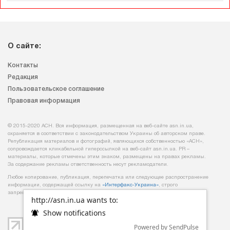
О сайте:
Контакты
Редакция
Пользовательское соглашение
Правовая информация
© 2015-2020 АСН. Вся информация, размещенная на веб-сайте asn.in.ua,
охраняется в соответствии с законодательством Украины об авторском праве.
Републикация материалов и фотографий, являющихся собственностью «АСН»,
сопровождается кликабельной гиперссылкой на веб-сайт asn.іn.ua. PR –
материалы, которые отмечены этим знаком, размещены на правах рекламы.
За содержание рекламы ответственность несут рекламодатели.
Любое копирование, публикация, перепечатка или следующее распространение
информации, содержащей ссылку на
«Интерфакс-Украина»
, строго
запрещается.
http://asn.in.ua wants to:
Show notifications
Powered by SendPulse