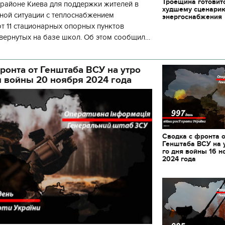
Троещина готовит
районе Киева для поддержки жителей в
декорации к фильму
худшему сценари
"Сторожевая застава
ной ситуации с теплоснабжением
энергоснабжения
 11 стационарных опорных пунктов
вернутых на базе школ. Об этом сообщил
кой районной в городе Киеве
ой а
ронта от Генштаба ВСУ на утро
я войны 20 ноября 2024 года
Сводка с фронта 
Генштаба ВСУ на 
го дня войны 16 н
2024 года