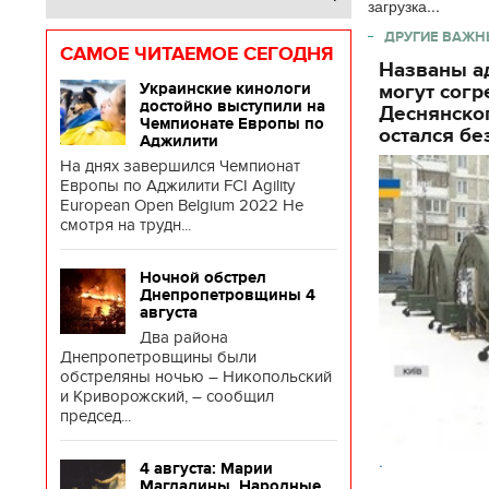
загрузка...
ДРУГИЕ ВАЖН
САМОЕ ЧИТАЕМОЕ СЕГОДНЯ
Названы ад
Украинские кинологи
могут согр
достойно выступили на
Деснянског
Чемпионате Европы по
остался бе
Аджилити
На днях завершился Чемпионат
Европы по Аджилити FCI Agility
European Open Belgium 2022 Не
смотря на трудн...
Ночной обстрел
Днепропетровщины 4
августа
Два района
Днепропетровщины были
обстреляны ночью – Никопольский
и Криворожский, – сообщил
председ...
.
4 августа: Марии
Магдалины. Народные