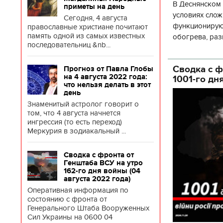
В Деснянском 
приметы на день
условиях слож
Сегодня, 4 августа
функционируют
православные христиане почитают
память одной из самых известных
обогрева, раз
последовательниц &nb...
глава Деснянс
государственн
Сводка с ф
Прогноз от Павла Глобы
на 4 августа 2022 года:
1001-го дн
что нельзя делать в этот
день
Знаменитый астролог говорит о
том, что 4 августа начнется
ингрессия (то есть переход)
Меркурия в зодиакальный ...
Сводка с фронта от
Генштаба ВСУ на утро
162-го дня войны (04
августа 2022 года)
Оперативная информация по
состоянию с фронта от
Генерального Штаба Вооруженных
Сил Украины на 0600 04