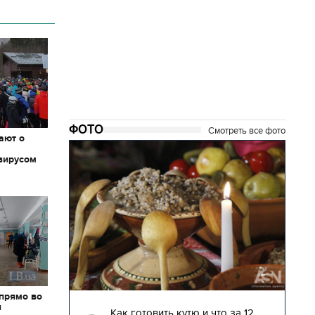
ФОТО
Смотреть все фото
ают о
вирусом
04.01.2018 | 17:16
 прямо во
я
глядят
Как готовить кутю и что за 12