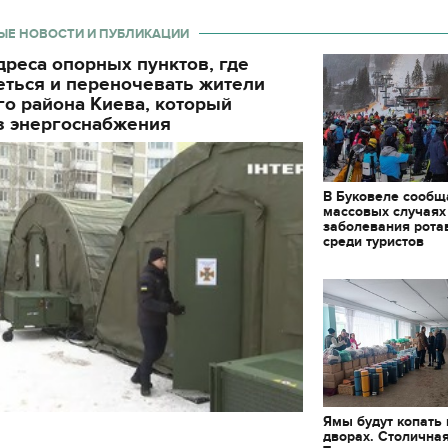
ЫЕ НОВОСТИ И ПУБЛИКАЦИИ
реса опорных пунктов, где
еться и переночевать жители
о района Киева, который
з энергоснабжения
В Буковеле сообщ
массовых случаях
заболевания рота
среди туристов
11.10.2017 | 16:22
Ямы будут копать
дворах. Столична
Времена Руси: как вы