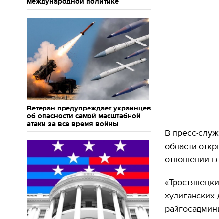
международной политике
Ветеран предупреждает украинцев
об опасности самой масштабной
атаки за все время войны
В пресс-слу
области откр
отношении г
«Тростянецки
хулиганских
райгосадмин