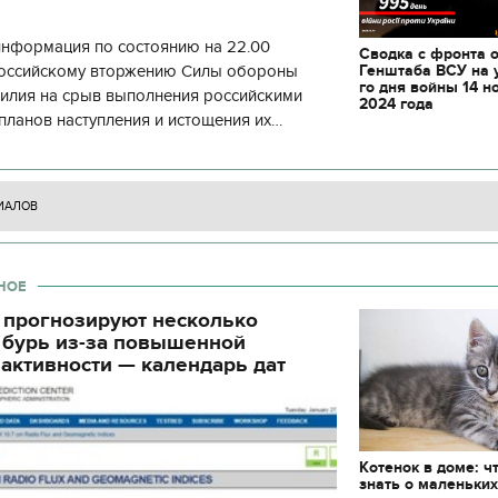
информация по состоянию на 22.00
Сводка с фронта 
Генштаба ВСУ на 
 российскому вторжению Силы обороны
го дня войны 14 н
силия на срыв выполнения российскими
2024 года
планов наступления и истощения их
циала. С начала суток произошло 130
ИАЛОВ
НОЕ
 прогнозируют несколько
 бурь из-за повышенной
активности — календарь дат
Котенок в доме: ч
знать о маленьки