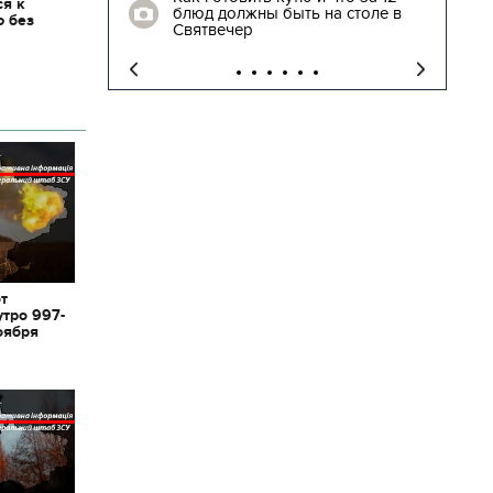
ся к
блюд должны быть на столе в
ю без
"
Святвечер
от
утро 997-
оября