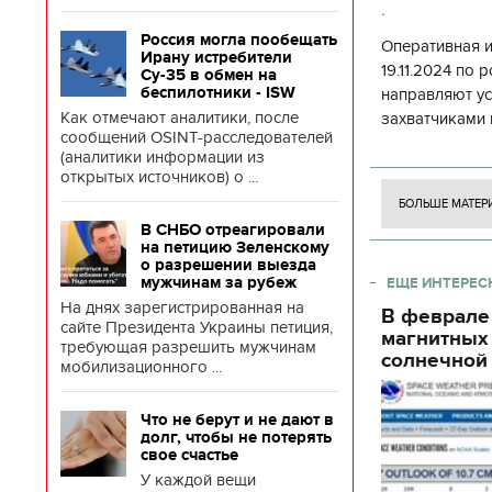
.
Россия могла пообещать
Оперативная 
Ирану истребители
19.11.2024 по
Су-35 в обмен на
беспилотники - ISW
направляют у
Как отмечают аналитики, после
захватчиками 
сообщений OSINT-расследователей
боевого потен
(аналитики информации из
боевых ст
открытых источников) о ...
БОЛЬШЕ МАТЕР
В СНБО отреагировали
на петицию Зеленскому
о разрешении выезда
мужчинам за рубеж
ЕЩЕ ИНТЕРЕС
На днях зарегистрированная на
В феврале
сайте Президента Украины петиция,
магнитных
требующая разрешить мужчинам
солнечной 
мобилизационного ...
Что не берут и не дают в
долг, чтобы не потерять
свое счастье
У каждой вещи