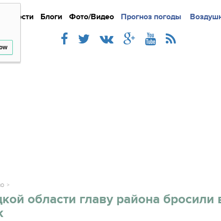
Новости
Блоги
Фото/Видео
Подробно
Прогноз погоды
Новости
Интерв
Воздушн
low
ВО
кой области главу района бросили 
к