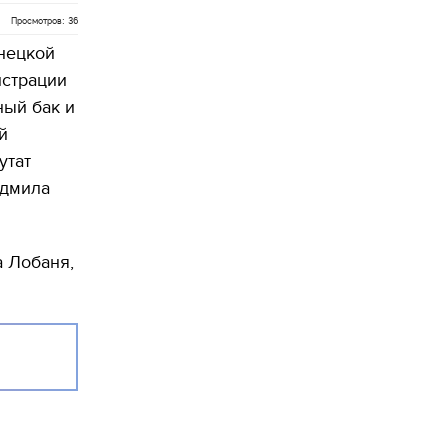
Просмотров: 36
янецкой
истрации
ный бак и
й
утат
юдмила
а Лобаня,