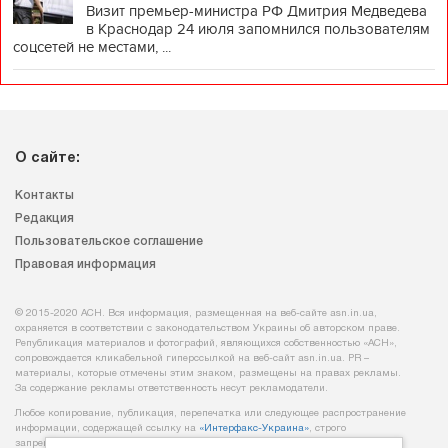
Визит премьер-министра РФ Дмитрия Медведева
в Краснодар 24 июля запомнился пользователям
соцсетей не местами, ...
О сайте:
Контакты
Редакция
Пользовательское соглашение
Правовая информация
© 2015-2020 АСН. Вся информация, размещенная на веб-сайте asn.in.ua,
охраняется в соответствии с законодательством Украины об авторском праве.
Републикация материалов и фотографий, являющихся собственностью «АСН»,
сопровождается кликабельной гиперссылкой на веб-сайт asn.іn.ua. PR –
материалы, которые отмечены этим знаком, размещены на правах рекламы.
За содержание рекламы ответственность несут рекламодатели.
Любое копирование, публикация, перепечатка или следующее распространение
информации, содержащей ссылку на
«Интерфакс-Украина»
, строго
запрещается.