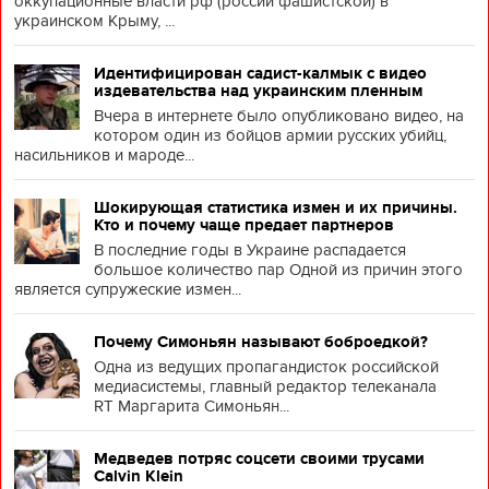
оккупационные власти рф (россии фашистской) в
украинском Крыму, ...
Идентифицирован садист-калмык с видео
издевательства над украинским пленным
Вчера в интернете было опубликовано видео, на
котором один из бойцов армии русских убийц,
насильников и мароде...
Шокирующая статистика измен и их причины.
Кто и почему чаще предает партнеров
В последние годы в Украине распадается
большое количество пар Одной из причин этого
является супружеские измен...
Почему Симоньян называют боброедкой?
Одна из ведущих пропагандисток российской
медиасистемы, главный редактор телеканала
RT Маргарита Симоньян...
Медведев потряс соцсети своими трусами
Calvin Klein