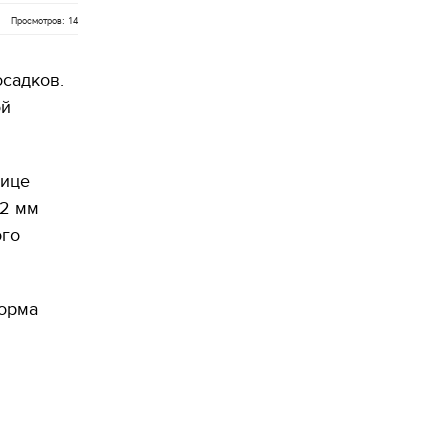
Просмотров: 14
осадков.
ой
лице
,2 мм
ого
норма