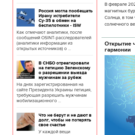
В феврале 202
магнитных бур
Россия могла пообещать
Ирану истребители
Солнца, в том
Су-35 в обмен на
солнечного ве
беспилотники - ISW
Согласно прог
Как отмечают аналитики, после
об
сообщений OSINT-расследователей
Открытие ч
(аналитики информации из
открытых источников) о ...
гармонии
В СНБО отреагировали
на петицию Зеленскому
о разрешении выезда
мужчинам за рубеж
На днях зарегистрированная на
сайте Президента Украины петиция,
требующая разрешить мужчинам
мобилизационного ...
Что не берут и не дают в
долг, чтобы не потерять
свое счастье
У каждой вещи