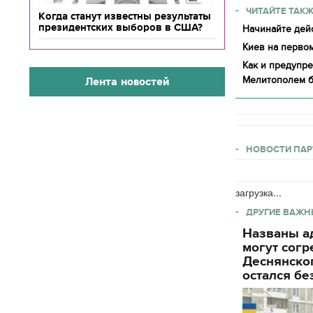
ЧИТАЙТЕ ТАКЖ
Когда станут известны результаты
президентских выборов в США?
Начинайте дейс
Киев на первом
Как и предупре
Мелитополем 
Лента новостей
НОВОСТИ ПАР
загрузка...
ДРУГИЕ ВАЖН
Названы ад
могут согр
Деснянског
остался бе