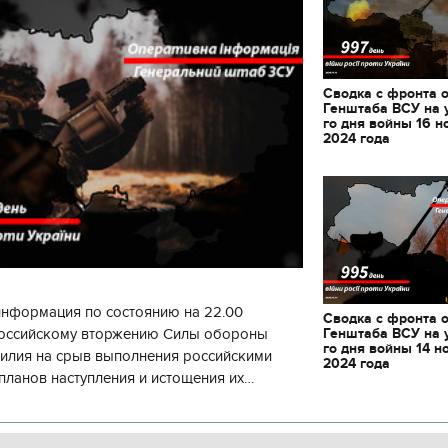
Сводка с фронта 
Генштаба ВСУ на 
го дня войны 16 н
2024 года
информация по состоянию на 22.00
Сводка с фронта 
Генштаба ВСУ на 
 российскому вторжению Силы обороны
го дня войны 14 н
силия на срыв выполнения российскими
2024 года
планов наступления и истощения их
циала. С начала суток произошло 130
11.10.2017 | 16:22
Времена Руси: как вы