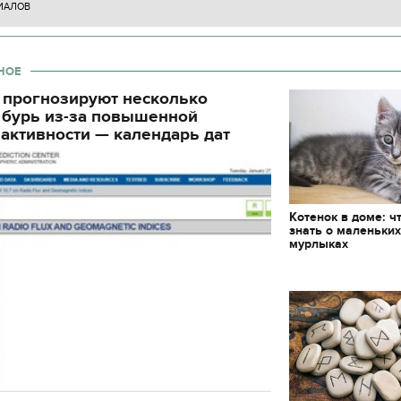
ИАЛОВ
декорации к фильму
"Сторожевая застава
НОЕ
 прогнозируют несколько
 бурь из-за повышенной
активности — календарь дат
Котенок в доме: ч
знать о маленьки
мурлыках