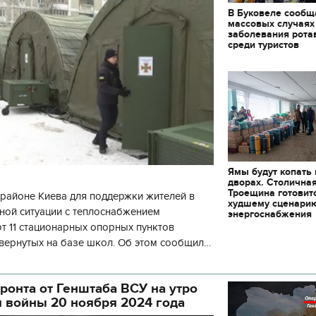
В Буковеле сообщ
массовых случаях
заболевания рота
среди туристов
Ямы будут копать
дворах. Столична
Троещина готовит
районе Киева для поддержки жителей в
худшему сценари
ной ситуации с теплоснабжением
энергоснабжения
 11 стационарных опорных пунктов
вернутых на базе школ. Об этом сообщил
кой районной в городе Киеве
ой а
ронта от Генштаба ВСУ на утро
я войны 20 ноября 2024 года