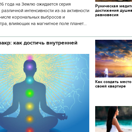
6 года на Землю ожидается серия
Руническая медит
достижения душе
 различной интенсивности из-за активности
равновесия
 числе корональных выбросов и
тра, влияющих на магнитное поле планеты.
нозу космической погоды, геомагнитная
акр: как достичь внутренней
Как создать место
своей квартире