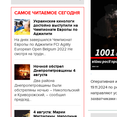
САМОЕ ЧИТАЕМОЕ СЕГОДНЯ
Украинские кинологи
достойно выступили на
Чемпионате Европы по
Аджилити
На днях завершился Чемпионат
Европы по Аджилити FCI Agility
European Open Belgium 2022 Не
смотря на трудн...
Ночной обстрел
Днепропетровщины 4
.
августа
Два района
Оперативная 
Днепропетровщины были
19.11.2024 по
обстреляны ночью – Никопольский
направляют у
и Криворожский, – сообщил
захватчиками 
председ...
боевого потен
боевых ст
4 августа: Марии
Магдалины. Народные