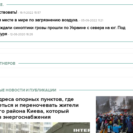
Е.
твовать!
- 16-11-2022 15:57
 месте в мире по загрязнению воздуха.
- 05-09-2022 11:21
ждали синоптики грозы прошли по Украине с севера на юг. Под
буря
- 12-08-2020 16:26
ТНЕРОВ
ЫЕ НОВОСТИ И ПУБЛИКАЦИИ
реса опорных пунктов, где
еться и переночевать жители
о района Киева, который
з энергоснабжения