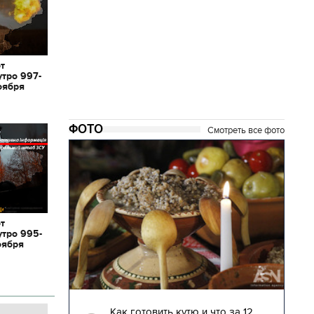
от
утро 997-
оября
ФОТО
Смотреть все фото
от
утро 995-
оября
04.01.2018 | 17:16
глядят
Как готовить кутю и что за 12