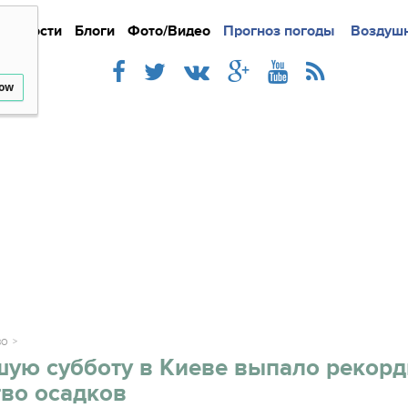
Новости
Блоги
Фото/Видео
Подробно
Прогноз погоды
Новости
Интерв
Воздушн
low
ВО
шую субботу в Киеве выпало рекор
тво осадков