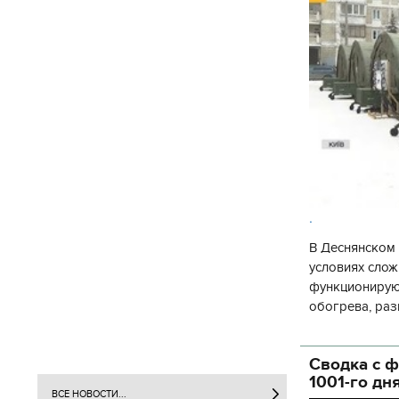
.
В Деснянском 
условиях слож
функционируют
обогрева, раз
глава Деснянс
государственн
Сводка с ф
1001-го дн
ВСЕ НОВОСТИ...