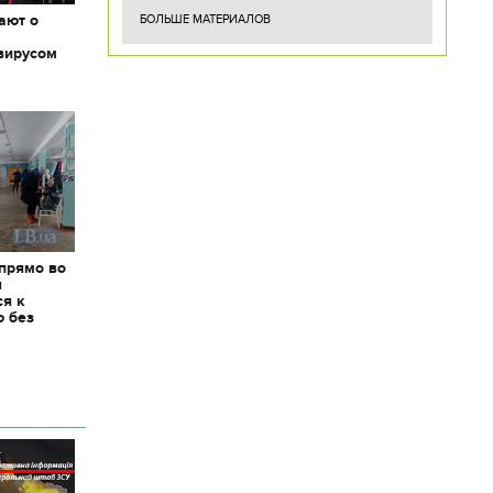
ают о
БОЛЬШЕ МАТЕРИАЛОВ
вирусом
 прямо во
я
ся к
ю без