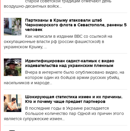
старой советской традиции отмечают день
воздушно-десантных войск...
Партизаны в Крыму атаковали штаб
Черноморского флота в Севастополе, ранены 5
человек
Как написали в издании BBC со ссылкой на
оккупационные власти рф (россии фашистской) в
украинском Крыму, ...
Идентифицирован садист-калмык с видео
издевательства над украинским пленным
Вчера в интернете было опубликовано видео, на
котором один из бойцов армии русских убийц,
насильников и мароде...
Шокирующая статистика измен и их причины.
Кто и почему чаще предает партнеров
В последние годы в Украине распадается
большое количество пар Одной из причин этого
является супружеские измен...