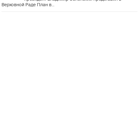
Верховной Раде План в...