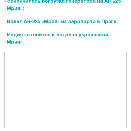
-
Закончилась погрузка генератора на Ан-225
«Мрия»
;
-
Взлет Ан-225 «Мрия» из аэропорта в Праге
;
-
Индия готовится к встрече украинской
«Мрии».