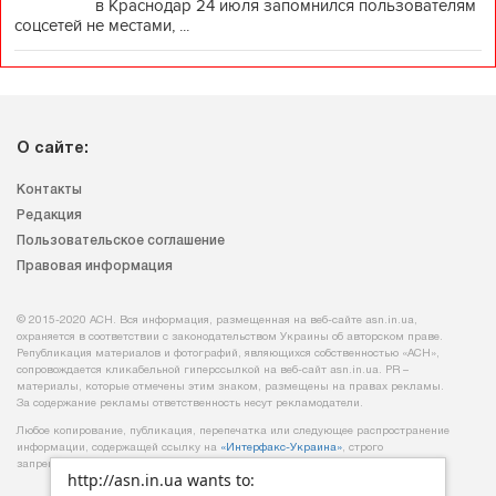
в Краснодар 24 июля запомнился пользователям
соцсетей не местами, ...
О сайте:
Контакты
Редакция
Пользовательское соглашение
Правовая информация
© 2015-2020 АСН. Вся информация, размещенная на веб-сайте asn.in.ua,
охраняется в соответствии с законодательством Украины об авторском праве.
Републикация материалов и фотографий, являющихся собственностью «АСН»,
сопровождается кликабельной гиперссылкой на веб-сайт asn.іn.ua. PR –
материалы, которые отмечены этим знаком, размещены на правах рекламы.
За содержание рекламы ответственность несут рекламодатели.
Любое копирование, публикация, перепечатка или следующее распространение
информации, содержащей ссылку на
«Интерфакс-Украина»
, строго
запрещается.
http://asn.in.ua wants to: