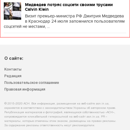
Медведев потряс соцсети своими трусами
Calvin Klein
Визит премьер-министра РФ Дмитрия Медведева
в Краснодар 24 июля запомнился пользователям
соцсетей не местами, ...
О сайте:
Контакты
Редакция
Пользовательское соглашение
Правовая информация
© 2015-2020 АСН. Вся информация, размещенная на веб-сайте asn.in.ua,
охраняется в соответствии с законодательством Украины об авторском праве.
Републикация материалов и фотографий, являющихся собственностью «АСН»,
сопровождается кликабельной гиперссылкой на веб-сайт asn.іn.ua. PR –
материалы, которые отмечены этим знаком, размещены на правах рекламы.
За содержание рекламы ответственность несут рекламодатели.