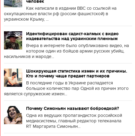
человек
Как написали в издании BBC со ссылкой на
оккупационные власти рф (россии фашистской) в
украинском Крыму, ...
Идентифицирован садист-калмык с видео
издевательства над украинским пленным
Вчера в интернете было опубликовано видео, на
котором один из бойцов армии русских убийц,
насильников и мароде...
Шокирующая статистика измен и их причины.
Кто и почему чаще предает партнеров
В последние годы в Украине распадается
большое количество пар Одной из причин этого
является супружеские измен...
Почему Симоньян называют боброедкой?
Одна из ведущих пропагандисток российской
медиасистемы, главный редактор телеканала
RT Маргарита Симоньян...