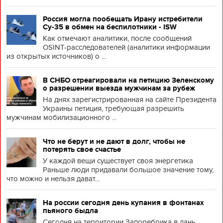
Россия могла пообещать Ирану истребители
Су-35 в обмен на беспилотники - ISW
Как отмечают аналитики, после сообщений
OSINT-расследователей (аналитики информации
из открытых источников) о ...
В СНБО отреагировали на петицию Зеленскому
о разрешении выезда мужчинам за рубеж
На днях зарегистрированная на сайте Президента
Украины петиция, требующая разрешить
мужчинам мобилизационного ...
Что не берут и не дают в долг, чтобы не
потерять свое счастье
У каждой вещи существует своя энергетика
Раньше люди придавали большое значение тому,
что можно и нельзя дават...
На россии сегодня день купания в фонтанах
пьяного быдла
Сегодня на территории Запоребрика в дань