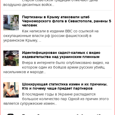
старой советской традиции отмечают день
воздушно-десантных войск...
Партизаны в Крыму атаковали штаб
Черноморского флота в Севастополе, ранены 5
человек
Как написали в издании BBC со ссылкой на
оккупационные власти рф (россии фашистской) в
украинском Крыму, ...
Идентифицирован садист-калмык с видео
издевательства над украинским пленным
Вчера в интернете было опубликовано видео, на
котором один из бойцов армии русских убийц,
насильников и мароде...
Шокирующая статистика измен и их причины.
Кто и почему чаще предает партнеров
В последние годы в Украине распадается
большое количество пар Одной из причин этого
является супружеские измен...