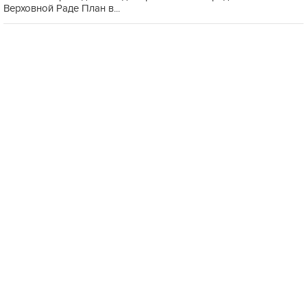
Верховной Раде План в...