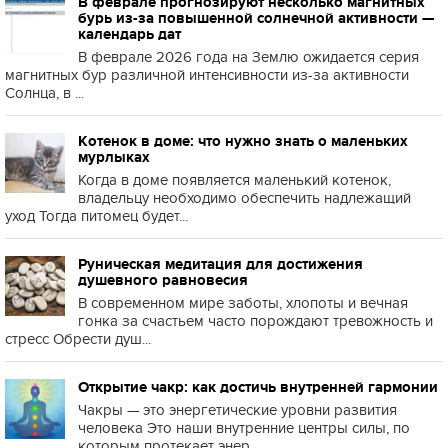
В феврале прогнозируют несколько магнитных
бурь из-за повышенной солнечной активности —
календарь дат
В феврале 2026 года на Землю ожидается серия
магнитных бур различной интенсивности из-за активности
Солнца, в ...
Котенок в доме: что нужно знать о маленьких
мурлыках
Когда в доме появляется маленький котенок,
владельцу необходимо обеспечить надлежащий
уход Тогда питомец будет...
Руническая медитация для достижения
душевного равновесия
В современном мире заботы, хлопоты и вечная
гонка за счастьем часто порождают тревожность и
стресс Обрести душ...
Открытие чакр: как достичь внутренней гармонии
Чакры — это энергетические уровни развития
человека Это наши внутренние центры силы, по
которым протекает энер...