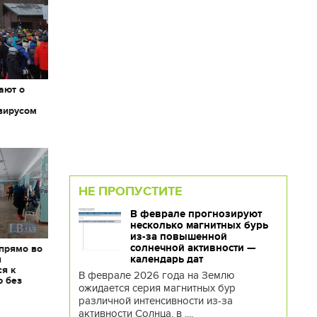
ают о
вирусом
НЕ ПРОПУСТИТЕ
В феврале прогнозируют
несколько магнитных бурь
из-за повышенной
солнечной активности —
 прямо во
календарь дат
я
ся к
В феврале 2026 года на Землю
ю без
ожидается серия магнитных бур
различной интенсивности из-за
активности Солнца, в ....