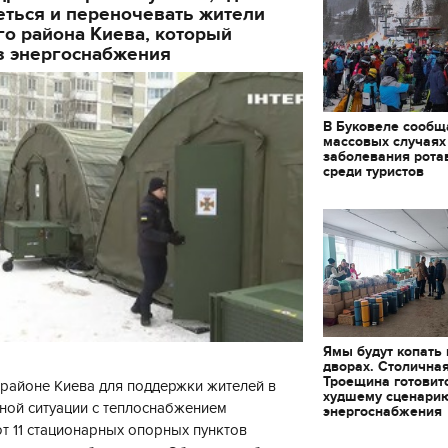
еться и переночевать жители
о района Киева, который
з энергоснабжения
В Буковеле сообщ
массовых случаях
заболевания рота
среди туристов
Ямы будут копать
дворах. Столична
Троещина готовит
районе Киева для поддержки жителей в
худшему сценари
ной ситуации с теплоснабжением
энергоснабжения
 11 стационарных опорных пунктов