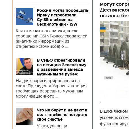
могут согр
Деснянског
Россия могла пообещать
остался бе
Ирану истребители
Су-35 в обмен на
беспилотники - ISW
Как отмечают аналитики, после
сообщений OSINT-расследователей
(аналитики информации из
открытых источников) о ...
В СНБО отреагировали
на петицию Зеленскому
о разрешении выезда
мужчинам за рубеж
На днях зарегистрированная на
сайте Президента Украины петиция,
требующая разрешить мужчинам
мобилизационного ...
.
Что не берут и не дают в
В Деснянском 
долг, чтобы не потерять
условиях слож
свое счастье
функционируют
У каждой вещи