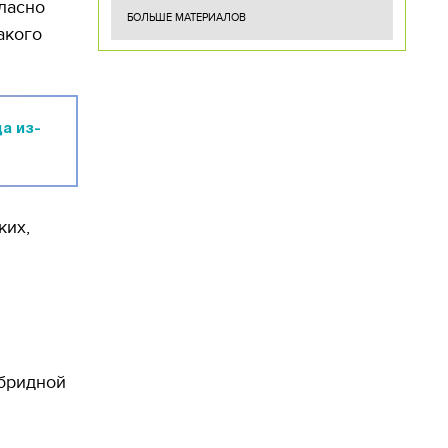
ласно
БОЛЬШЕ МАТЕРИАЛОВ
акого
а из-
ких,
ибридной