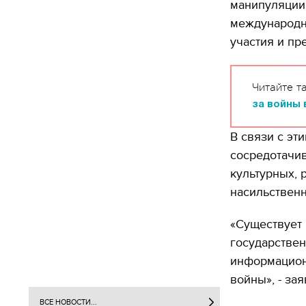
манипуляции 
международно
участия и пр
Читайте т
за войны 
В связи с эт
сосредотачив
культурных, 
насильственн
«Существует 
государствен
информацион
войны», - за
ВСЕ НОВОСТИ...