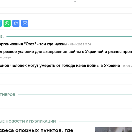
декорации к фильму
"Сторожевая застава
Е.
рганизация "Стая" - там где нужны
- 09-11-2023 11:54
л резкое условие для завершения войны с Украиной и разнес проп
23 07:22
нов человек могут умереть от голода из-за войны в Украине
- 16-09-
ТНЕРОВ
ЫЕ НОВОСТИ И ПУБЛИКАЦИИ
реса опорных пунктов, где