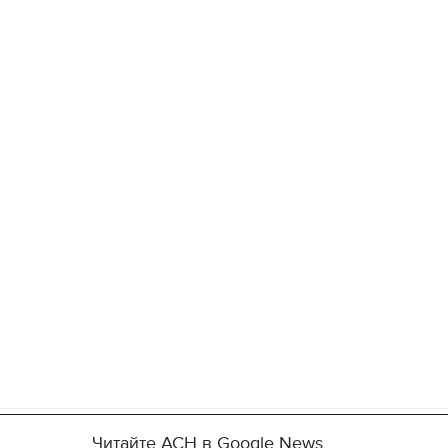
11.10.2017 | 16:22
Читайте АСН в Google News
Времена Руси: как вы