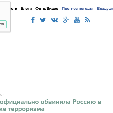
Новости
Блоги
Фото/Видео
Подробно
Прогноз погоды
Новости
Интерв
Воздушн
low
КА
 официально обвинила Россию в
ке терроризма