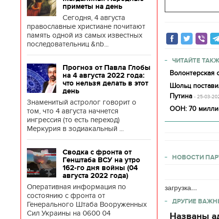
приметы на день
Сегодня, 4 августа
православные христиане почитают
память одной из самых известных
последовательниц &nb...
ЧИТАЙТЕ ТАКЖ
Прогноз от Павла Глобы
Волонтерская о
на 4 августа 2022 года:
что нельзя делать в этот
Шольц постави
день
Путина
- 25-03-20
Знаменитый астролог говорит о
ООН: 70 миллио
том, что 4 августа начнется
ингрессия (то есть переход)
Меркурия в зодиакальный ...
Сводка с фронта от
НОВОСТИ ПАР
Генштаба ВСУ на утро
162-го дня войны (04
августа 2022 года)
Оперативная информация по
загрузка...
состоянию с фронта от
ДРУГИЕ ВАЖН
Генерального Штаба Вооруженных
Сил Украины на 0600 04
Названы ад