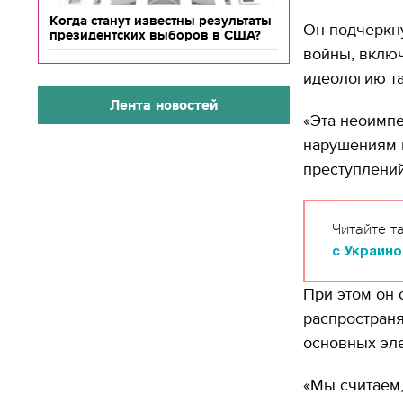
Когда станут известны результаты
Он подчеркну
президентских выборов в США?
войны, вклю
идеологию та
Лента новостей
«Эта неоимпе
нарушениям 
преступлений
Читайте т
с Украино
При этом он 
распростран
основных эл
«Мы считаем,