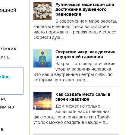
Руническая медитация для
ридной
достижения душевного
равновесия
В современном мире заботы,
хлопоты и вечная гонка за счастьем
часто порождают тревожность и стресс
Обрести душ....
тяжких
Открытие чакр: как достичь
аины.
внутренней гармонии
Чакры — это энергетические
уровни развития человека
Это наши внутренние центры силы, по
ойны
которым протекает энер....
Как создать место силы в
да,
своей квартире
Дом может не только
им из
защищать нас от внешних
факторов, но и придавать сил Такой
уголок можно создать в каждом п....
ие