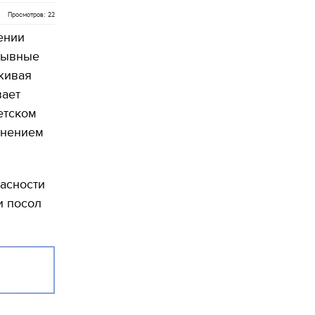
Просмотров: 22
ении
дрывные
живая
вает
етском
енением
асности
и посол