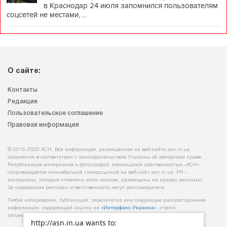
в Краснодар 24 июля запомнился пользователям
соцсетей не местами, ...
О сайте:
Контакты
Редакция
Пользовательское соглашение
Правовая информация
© 2015-2020 АСН. Вся информация, размещенная на веб-сайте asn.in.ua,
охраняется в соответствии с законодательством Украины об авторском праве.
Републикация материалов и фотографий, являющихся собственностью «АСН»,
сопровождается кликабельной гиперссылкой на веб-сайт asn.іn.ua. PR –
материалы, которые отмечены этим знаком, размещены на правах рекламы.
За содержание рекламы ответственность несут рекламодатели.
Любое копирование, публикация, перепечатка или следующее распространение
информации, содержащей ссылку на
«Интерфакс-Украина»
, строго
запрещается.
http://asn.in.ua wants to: