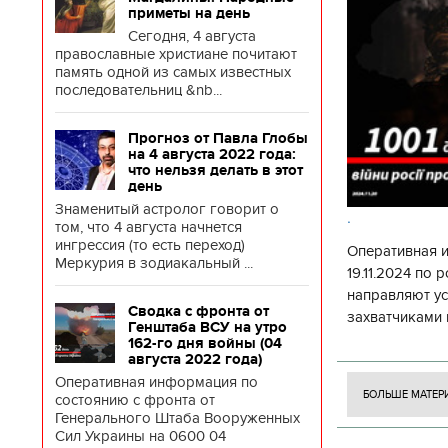
приметы на день
Сегодня, 4 августа
православные христиане почитают
память одной из самых известных
последовательниц &nb...
Прогноз от Павла Глобы
на 4 августа 2022 года:
что нельзя делать в этот
день
Знаменитый астролог говорит о
.
том, что 4 августа начнется
ингрессия (то есть переход)
Оперативная 
Меркурия в зодиакальный ...
19.11.2024 по
направляют у
Сводка с фронта от
захватчиками 
Генштаба ВСУ на утро
боевого потен
162-го дня войны (04
августа 2022 года)
боевых ст
Оперативная информация по
БОЛЬШЕ МАТЕР
состоянию с фронта от
Генерального Штаба Вооруженных
Сил Украины на 0600 04