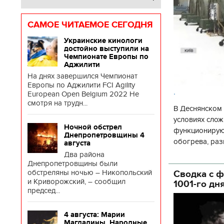
САМОЕ ЧИТАЕМОЕ СЕГОДНЯ
Украинские кинологи
достойно выступили на
Чемпионате Европы по
Аджилити
На днях завершился Чемпионат
Европы по Аджилити FCI Agility
.
European Open Belgium 2022 Не
смотря на трудн...
В Деснянском 
условиях слож
Ночной обстрел
функционируют
Днепропетровщины 4
обогрева, раз
августа
глава Деснянс
Два района
государственн
Днепропетровщины были
обстреляны ночью – Никопольский
Сводка с ф
и Криворожский, – сообщил
1001-го дн
председ...
4 августа: Марии
Магдалины. Народные