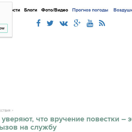
Новости
Блоги
Фото/Видео
Подробно
Прогноз погоды
Новости
Интерв
Воздушн
low
ЕСТВИЯ
уверяют, что вручение повестки – э
ызов на службу