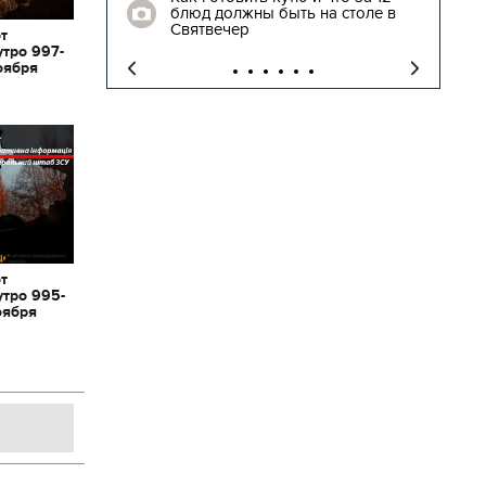
блюд должны быть на столе в
"
Святвечер
от
утро 997-
оября
от
утро 995-
оября