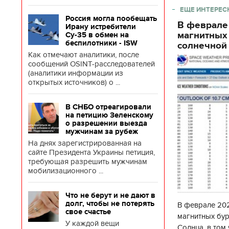
ЕЩЕ ИНТЕРЕС
Россия могла пообещать
В феврале
Ирану истребители
магнитных
Су-35 в обмен на
беспилотники - ISW
солнечной 
Как отмечают аналитики, после
сообщений OSINT-расследователей
(аналитики информации из
открытых источников) о ...
В СНБО отреагировали
на петицию Зеленскому
о разрешении выезда
мужчинам за рубеж
На днях зарегистрированная на
сайте Президента Украины петиция,
требующая разрешить мужчинам
мобилизационного ...
Что не берут и не дают в
долг, чтобы не потерять
В феврале 202
свое счастье
магнитных бур
У каждой вещи
Солнца, в том