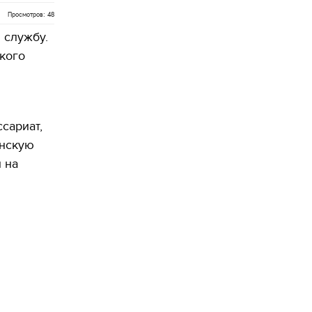
Просмотров: 48
 службу.
кого
сариат,
инскую
 на