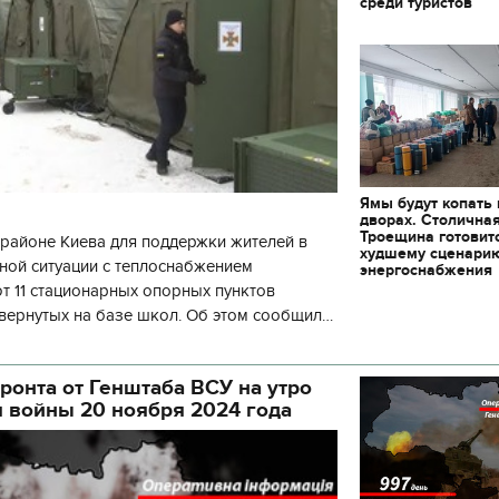
среди туристов
Ямы будут копать
дворах. Столична
Троещина готовит
районе Киева для поддержки жителей в
худшему сценари
ной ситуации с теплоснабжением
энергоснабжения
 11 стационарных опорных пунктов
вернутых на базе школ. Об этом сообщил
кой районной в городе Киеве
ой а
ронта от Генштаба ВСУ на утро
я войны 20 ноября 2024 года
11.10.2017 | 16:22
Времена Руси: как вы