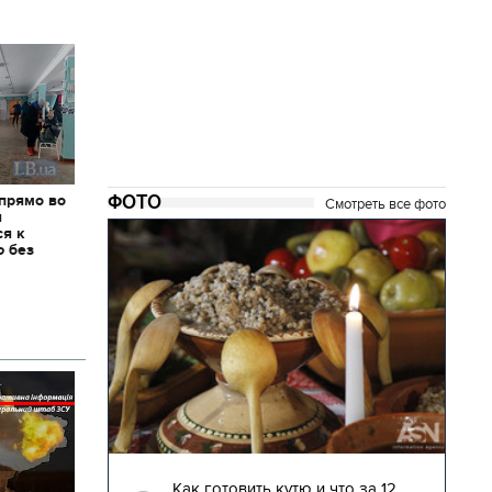
ФОТО
 прямо во
Смотреть все фото
я
ся к
ю без
04.01.2018 | 17:16
глядят
Как готовить кутю и что за 12