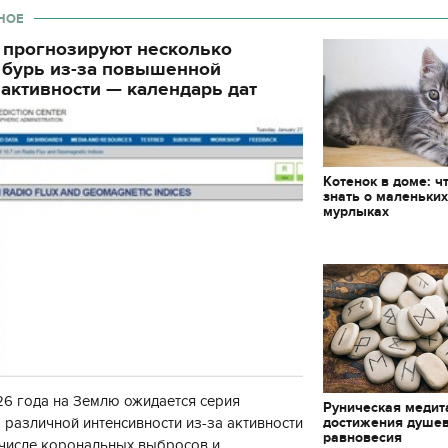
НОЕ
 прогнозируют несколько
 бурь из-за повышенной
активности — календарь дат
Котенок в доме: ч
знать о маленьки
мурлыках
6 года на Землю ожидается серия
Руническая медит
достижения душе
 различной интенсивности из-за активности
равновесия
 числе корональных выбросов и