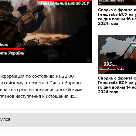
декорации к фильму
"Сторожевая застава
Сводка с фронта 
Генштаба ВСУ на 
го дня войны 16 н
2024 года
информация по состоянию на 22.00
Сводка с фронта 
Генштаба ВСУ на 
 российскому вторжению Силы обороны
го дня войны 14 н
силия на срыв выполнения российскими
2024 года
планов наступления и истощения их
циала. С начала суток произошло 130
ИАЛОВ