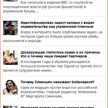
Как написали в издании BBC со ссылкой на
оккупационные власти рф (россии фашистской) в
украинском Крыму, ...
Идентифицирован садист-калмык с видео
издевательства над украинским пленным
Вчера в интернете было опубликовано видео, на
котором один из бойцов армии русских убийц,
насильников и мароде...
Шокирующая статистика измен и их причины.
Кто и почему чаще предает партнеров
В последние годы в Украине распадается
большое количество пар Одной из причин этого
является супружеские измен...
Почему Симоньян называют боброедкой?
Одна из ведущих пропагандисток российской
медиасистемы, главный редактор телеканала
RT Маргарита Симоньян...
Медведев потряс соцсети своими трусами