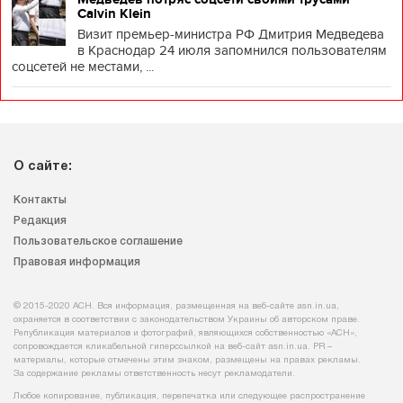
Calvin Klein
Визит премьер-министра РФ Дмитрия Медведева
в Краснодар 24 июля запомнился пользователям
соцсетей не местами, ...
О сайте:
Контакты
Редакция
Пользовательское соглашение
Правовая информация
© 2015-2020 АСН. Вся информация, размещенная на веб-сайте asn.in.ua,
охраняется в соответствии с законодательством Украины об авторском праве.
Републикация материалов и фотографий, являющихся собственностью «АСН»,
сопровождается кликабельной гиперссылкой на веб-сайт asn.іn.ua. PR –
материалы, которые отмечены этим знаком, размещены на правах рекламы.
За содержание рекламы ответственность несут рекламодатели.
Любое копирование, публикация, перепечатка или следующее распространение