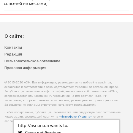
соцсетей не местами, ...
О сайте:
Контакты
Редакция
Пользовательское соглашение
Правовая информация
© 2015-2020 АСН. Вся информация, размещенная на веб-сайте asn.in.ua,
охраняется в соответствии с законодательством Украины об авторском праве.
Републикация материалов и фотографий, являющихся собственностью «АСН»,
сопровождается кликабельной гиперссылкой на веб-сайт asn.іn.ua. PR –
материалы, которые отмечены этим знаком, размещены на правах рекламы.
За содержание рекламы ответственность несут рекламодатели.
Любое копирование, публикация, перепечатка или следующее распространение
информации, содержащей ссылку на
«Интерфакс-Украина»
, строго
запрещается.
http://asn.in.ua wants to:
Show notifications