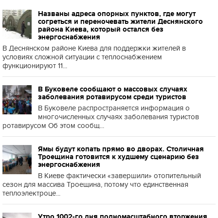
Названы адреса опорных пунктов, где могут
согреться и переночевать жители Деснянского
района Киева, который остался без
энергоснабжения
В Деснянском районе Киева для поддержки жителей в
условиях сложной ситуации с теплоснабжением
функционируют 11...
В Буковеле сообщают о массовых случаях
заболевания ротавирусом среди туристов
В Буковеле распространяется информация о
многочисленных случаях заболевания туристов
ротавирусом Об этом сообщ...
Ямы будут копать прямо во дворах. Столичная
Троещина готовится к худшему сценарию без
энергоснабжения
В Киеве фактически «завершили» отопительный
сезон для массива Троещина, потому что единственная
теплоэлектроце...
Утро 1002-го дня полномасштабного вторжения.