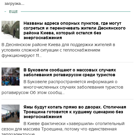
загрузка...
ЕЩЕ
Названы адреса опорных пунктов, где могут
согреться и переночевать жители Деснянского
района Киева, который остался без
энергоснабжения
В Деснянском районе Киева для поддержки жителей в
условиях сложной ситуации с теплоснабжением
функционируют 11...
В Буковеле сообщают о массовых случаях
заболевания ротавирусом среди туристов
В Буковеле распространяется информация о
многочисленных случаях заболевания туристов
ротавирусом Об этом сообщ...
Ямы будут копать прямо во дворах. Столичная
Троещина готовится к худшему сценарию без
энергоснабжения
В Киеве фактически «завершили» отопительный
сезон для массива Троещина, потому что единственная
теплоэлектроце...