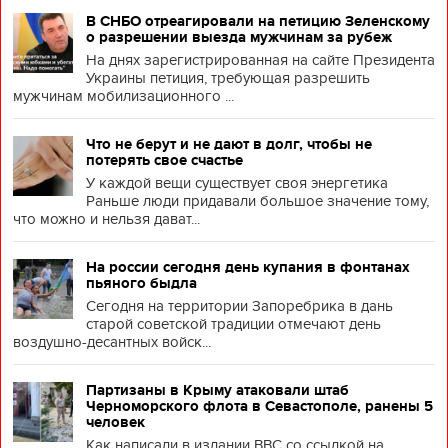
В СНБО отреагировали на петицию Зеленскому
о разрешении выезда мужчинам за рубеж
На днях зарегистрированная на сайте Президента
Украины петиция, требующая разрешить
мужчинам мобилизационного ...
Что не берут и не дают в долг, чтобы не
потерять свое счастье
У каждой вещи существует своя энергетика
Раньше люди придавали большое значение тому,
что можно и нельзя дават...
На россии сегодня день купания в фонтанах
пьяного быдла
Сегодня на территории Запоребрика в дань
старой советской традиции отмечают день
воздушно-десантных войск...
Партизаны в Крыму атаковали штаб
Черноморского флота в Севастополе, ранены 5
человек
Как написали в издании BBC со ссылкой на