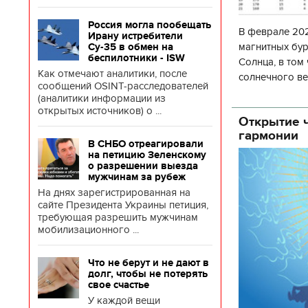
Россия могла пообещать
В феврале 202
Ирану истребители
магнитных бур
Су-35 в обмен на
беспилотники - ISW
Солнца, в том
Как отмечают аналитики, после
солнечного ве
сообщений OSINT-расследователей
Согласно прог
(аналитики информации из
об
открытых источников) о ...
Открытие ч
гармонии
В СНБО отреагировали
на петицию Зеленскому
о разрешении выезда
мужчинам за рубеж
На днях зарегистрированная на
сайте Президента Украины петиция,
требующая разрешить мужчинам
мобилизационного ...
Что не берут и не дают в
долг, чтобы не потерять
свое счастье
У каждой вещи