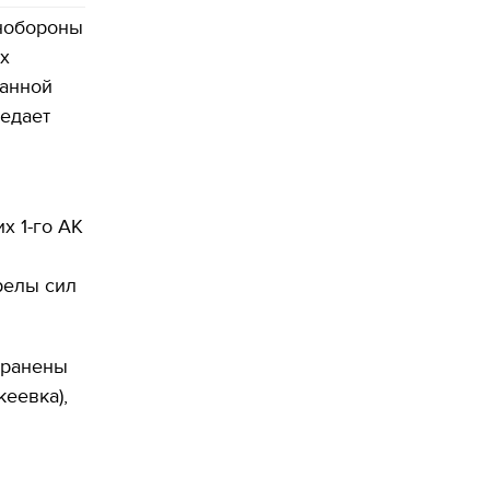
нобороны
х
ванной
редает
х 1-го АК
релы сил
 ранены
еевка),