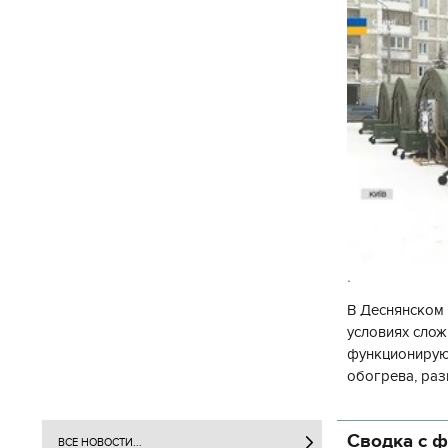
.
В Деснянском 
условиях слож
функционируют
обогрева, раз
глава Деснянс
государственн
Сводка с ф
ВСЕ НОВОСТИ...