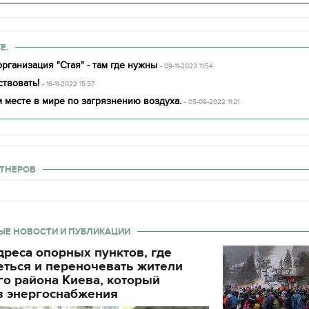
Е.
рганизация "Стая" - там где нужны
- 09-11-2023 11:54
твовать!
- 16-11-2022 15:57
 месте в мире по загрязнению воздуха.
- 05-09-2022 11:21
ТНЕРОВ
ЫЕ НОВОСТИ И ПУБЛИКАЦИИ
реса опорных пунктов, где
еться и переночевать жители
о района Киева, который
з энергоснабжения