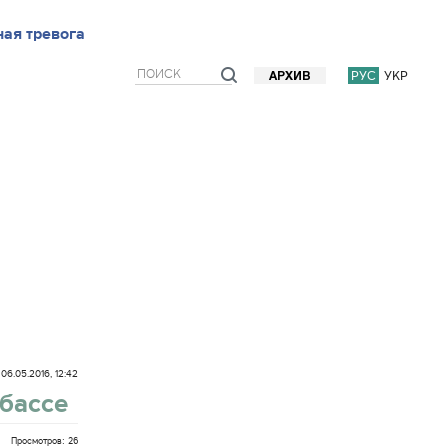
ью
ая тревога
Блоги
Мнения
Фото/Видео
Прогноз погоды
РУС
УКР
АРХИВ
06.05.2016, 12:42
бассе
Просмотров: 26