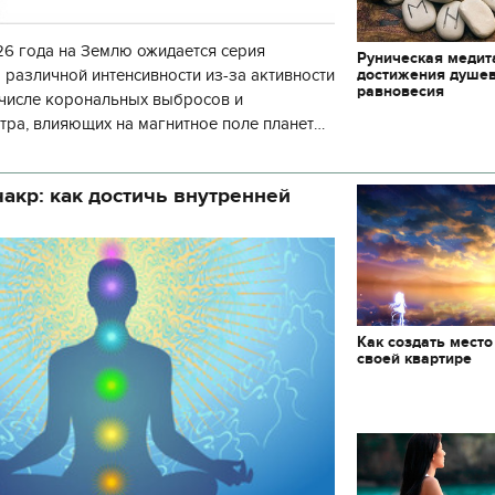
6 года на Землю ожидается серия
Руническая медит
достижения душе
 различной интенсивности из-за активности
равновесия
 числе корональных выбросов и
тра, влияющих на магнитное поле планеты.
нозу космической погоды, геомагнитная
акр: как достичь внутренней
Как создать место
своей квартире