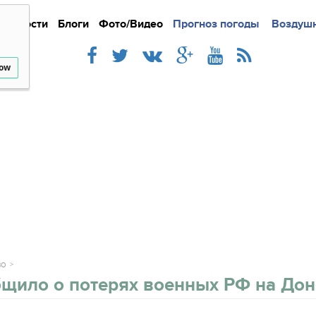
Новости
Блоги
Фото/Видео
Подробно
Прогноз погоды
Новости
Интерв
Воздушн
low
ВО
бщило о потерях военных РФ на Дон