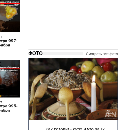
от
утро 997-
оября
ФОТО
Смотреть все фото
от
утро 995-
оября
04.01.2018 | 17:16
глядят
Как готовить кутю и что за 12