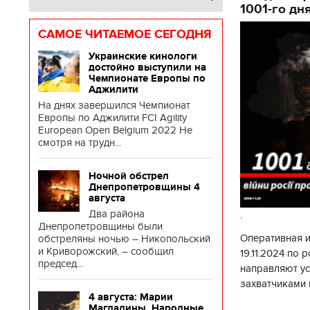
1001-го дн
САМОЕ ЧИТАЕМОЕ СЕГОДНЯ
Украинские кинологи
достойно выступили на
Чемпионате Европы по
Аджилити
На днях завершился Чемпионат
Европы по Аджилити FCI Agility
European Open Belgium 2022 Не
смотря на трудн...
Ночной обстрел
Днепропетровщины 4
августа
Два района
.
Днепропетровщины были
Оперативная 
обстреляны ночью – Никопольский
и Криворожский, – сообщил
19.11.2024 по
председ...
направляют у
захватчиками 
4 августа: Марии
боевого потен
Магдалины. Народные