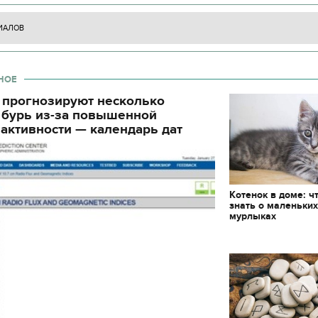
декорации к фильму
"Сторожевая застава
ИАЛОВ
НОЕ
 прогнозируют несколько
 бурь из-за повышенной
активности — календарь дат
Котенок в доме: ч
знать о маленьки
мурлыках