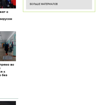
БОЛЬШЕ МАТЕРИАЛОВ
ают о
вирусом
 прямо во
я
ся к
ю без