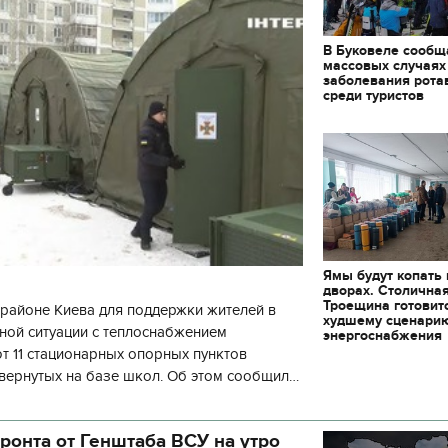
В Буковеле сообщ
массовых случаях
заболевания рота
среди туристов
Ямы будут копать
дворах. Столична
Троещина готовит
районе Киева для поддержки жителей в
худшему сценари
ной ситуации с теплоснабжением
энергоснабжения
 11 стационарных опорных пунктов
вернутых на базе школ. Об этом сообщил
кой районной в городе Киеве
ой а
ронта от Генштаба ВСУ на утро