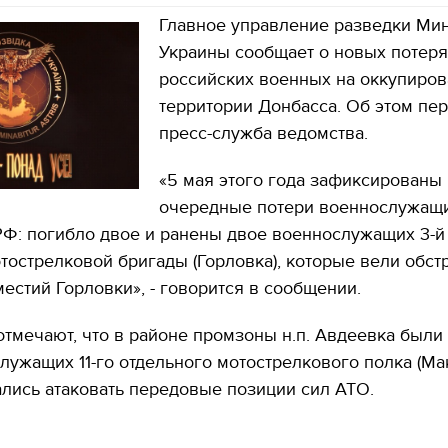
Главное управление разведки Ми
Украины сообщает о новых потеря
российских военных на оккупиро
территории Донбасса. Об этом пе
пресс-служба ведомства.
«5 мая этого года зафиксированы
очередные потери военнослужащи
РФ: погибло двое и ранены двое военнослужащих 3-й
тострелковой бригады (Горловка), которые вели обст
естий Горловки», - говорится в сообщении.
отмечают, что в районе промзоны н.п. Авдеевка были
лужащих 11-го отдельного мотострелкового полка (Мак
лись атаковать передовые позиции сил АТО.