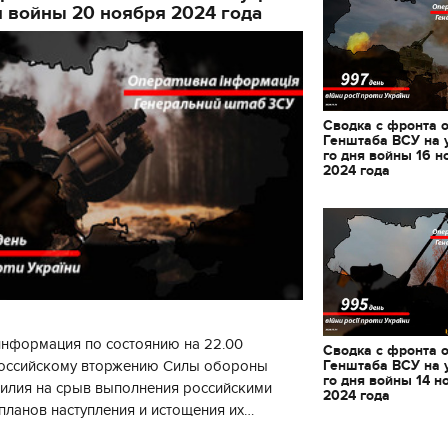
я войны 20 ноября 2024 года
Сводка с фронта 
Генштаба ВСУ на 
го дня войны 16 н
2024 года
информация по состоянию на 22.00
Сводка с фронта 
Генштаба ВСУ на 
 российскому вторжению Силы обороны
го дня войны 14 н
силия на срыв выполнения российскими
2024 года
планов наступления и истощения их
11.10.2017 | 16:22
циала. С начала суток произошло 130
Времена Руси: как вы