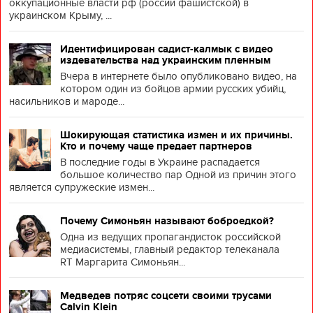
оккупационные власти рф (россии фашистской) в
украинском Крыму, ...
Идентифицирован садист-калмык с видео
издевательства над украинским пленным
Вчера в интернете было опубликовано видео, на
котором один из бойцов армии русских убийц,
насильников и мароде...
Шокирующая статистика измен и их причины.
Кто и почему чаще предает партнеров
В последние годы в Украине распадается
большое количество пар Одной из причин этого
является супружеские измен...
Почему Симоньян называют боброедкой?
Одна из ведущих пропагандисток российской
медиасистемы, главный редактор телеканала
RT Маргарита Симоньян...
Медведев потряс соцсети своими трусами
Calvin Klein