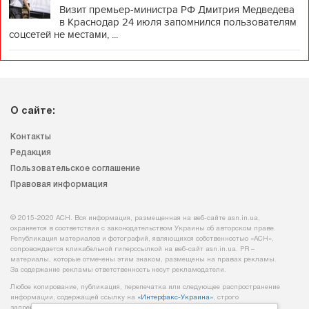
Визит премьер-министра РФ Дмитрия Медведева
в Краснодар 24 июля запомнился пользователям
соцсетей не местами, ...
О сайте:
Контакты
Редакция
Пользовательское соглашение
Правовая информация
© 2015-2020 АСН. Вся информация, размещенная на веб-сайте asn.in.ua,
охраняется в соответствии с законодательством Украины об авторском праве.
Републикация материалов и фотографий, являющихся собственностью «АСН»,
сопровождается кликабельной гиперссылкой на веб-сайт asn.іn.ua. PR –
материалы, которые отмечены этим знаком, размещены на правах рекламы.
За содержание рекламы ответственность несут рекламодатели.
Любое копирование, публикация, перепечатка или следующее распространение
информации, содержащей ссылку на
«Интерфакс-Украина»
, строго
запрещается.