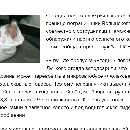
Сегодня ночью на украинско-поль
границе пограничники Волынского
совместно с сотрудниками таможн
обнаружили партию солнечного к
этом сообщает пресс-служба ГПСУ
«В пункте пропуска «Ягодин» погр
Луцкого отряда заподозрили, что
раины может перевозить в микроавтобусе «Фольксва
хал, скрытые товары. Поэтому пограничники вывели 
ой проверки, в ходе которой общая обзорная группа
3,3 кг янтаря. 29-летний житель г. Ковель упаковал
ое камни в запасное колесо и под водительское сиде
сообщении.
акту составлен протокол, камни изъяты для дальней