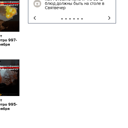
блюд должны быть на столе в
"
Святвечер
от
утро 997-
оября
от
утро 995-
оября