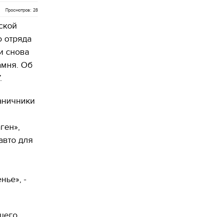
Просмотров: 28
ской
 отряда
и снова
амня. Об
.
аничники
ген»,
авто для
нье», -
шего