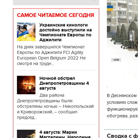
САМОЕ ЧИТАЕМОЕ СЕГОДНЯ
Украинские кинологи
достойно выступили на
Чемпионате Европы по
Аджилити
На днях завершился Чемпионат
Европы по Аджилити FCI Agility
European Open Belgium 2022 Не
смотря на трудн...
Ночной обстрел
Днепропетровщины 4
.
августа
Два района
В Деснянском 
Днепропетровщины были
условиях слож
обстреляны ночью – Никопольский
функционируют
и Криворожский, – сообщил
обогрева, раз
председ...
глава Деснянс
государственн
4 августа: Марии
Сводка с ф
Магдалины. Народные