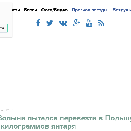
Новости
Блоги
Фото/Видео
Подробно
Прогноз погоды
Новости
Интерв
Воздушн
low
ЕСТВИЯ
Волыни пытался перевезти в Польш
 килограммов янтаря