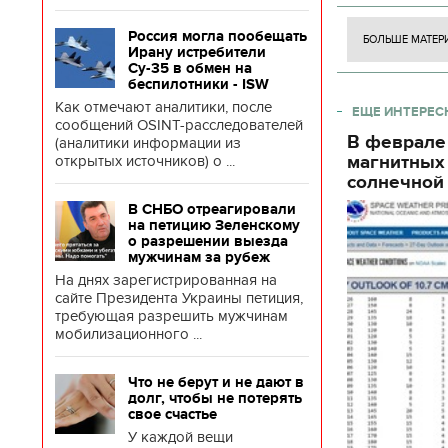
боевых ст
Россия могла пообещать
БОЛЬШЕ МАТЕР
Ирану истребители
Су-35 в обмен на
беспилотники - ISW
Как отмечают аналитики, после
ЕЩЕ ИНТЕРЕС
сообщений OSINT-расследователей
В феврале
(аналитики информации из
магнитных
открытых источников) о ...
солнечной 
В СНБО отреагировали
на петицию Зеленскому
о разрешении выезда
мужчинам за рубеж
На днях зарегистрированная на
сайте Президента Украины петиция,
требующая разрешить мужчинам
мобилизационного ...
Что не берут и не дают в
долг, чтобы не потерять
свое счастье
У каждой вещи