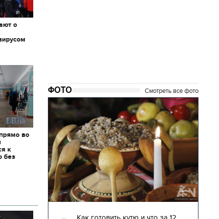
ают о
вирусом
ФОТО
Смотреть все фото
 прямо во
я
ся к
ю без
04.01.2018 | 17:16
глядят
Как готовить кутю и что за 12