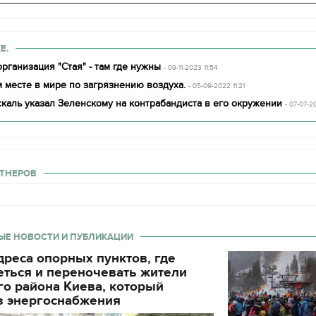
Е.
рганизация "Стая" - там где нужны
- 09-11-2023 11:54
 месте в мире по загрязнению воздуха.
- 05-09-2022 11:21
каль указал Зеленскому на контрабандиста в его окружении
- 07-07-2
ТНЕРОВ
ЫЕ НОВОСТИ И ПУБЛИКАЦИИ
реса опорных пунктов, где
еться и переночевать жители
о района Киева, который
з энергоснабжения