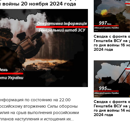
я войны 20 ноября 2024 года
декорации к фильму
"Сторожевая застава
Сводка с фронта 
Генштаба ВСУ на 
го дня войны 16 н
2024 года
информация по состоянию на 22.00
Сводка с фронта 
Генштаба ВСУ на 
 российскому вторжению Силы обороны
го дня войны 14 н
силия на срыв выполнения российскими
2024 года
планов наступления и истощения их
циала. С начала суток произошло 130