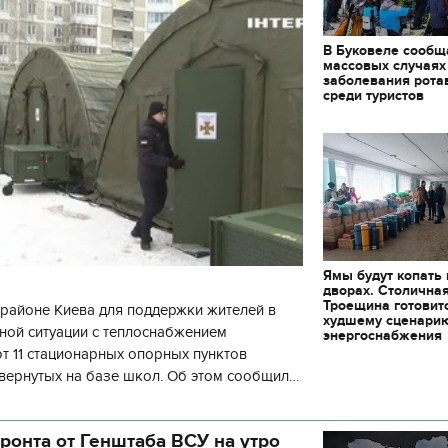
В Буковеле сообщ
массовых случаях
заболевания рота
среди туристов
Ямы будут копать
дворах. Столична
Троещина готовит
районе Киева для поддержки жителей в
худшему сценари
ной ситуации с теплоснабжением
энергоснабжения
 11 стационарных опорных пунктов
вернутых на базе школ. Об этом сообщил
кой районной в городе Киеве
ой а
11.10.2017 | 16:22
ронта от Генштаба ВСУ на утро
Времена Руси: как вы