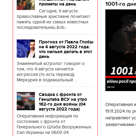
1001-го дн
приметы на день
Сегодня, 4 августа
православные христиане почитают
память одной из самых известных
последовательниц &nb...
Прогноз от Павла Глобы
на 4 августа 2022 года:
что нельзя делать в этот
день
Знаменитый астролог говорит о
том, что 4 августа начнется
ингрессия (то есть переход)
Меркурия в зодиакальный ...
.
Сводка с фронта от
Генштаба ВСУ на утро
162-го дня войны (04
Оперативная 
августа 2022 года)
19.11.2024 по
Оперативная информация по
направляют у
состоянию с фронта от
захватчиками 
Генерального Штаба Вооруженных
боевого потен
Сил Украины на 0600 04