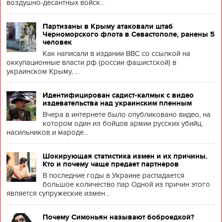
воздушно-десантных войск...
Партизаны в Крыму атаковали штаб
Черноморского флота в Севастополе, ранены 5
человек
Как написали в издании BBC со ссылкой на
оккупационные власти рф (россии фашистской) в
украинском Крыму, ...
Идентифицирован садист-калмык с видео
издевательства над украинским пленным
Вчера в интернете было опубликовано видео, на
котором один из бойцов армии русских убийц,
насильников и мароде...
Шокирующая статистика измен и их причины.
Кто и почему чаще предает партнеров
В последние годы в Украине распадается
большое количество пар Одной из причин этого
является супружеские измен...
Почему Симоньян называют боброедкой?