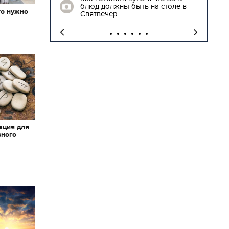
блюд должны быть на столе в
то нужно
"
Святвечер
х
ация для
вного