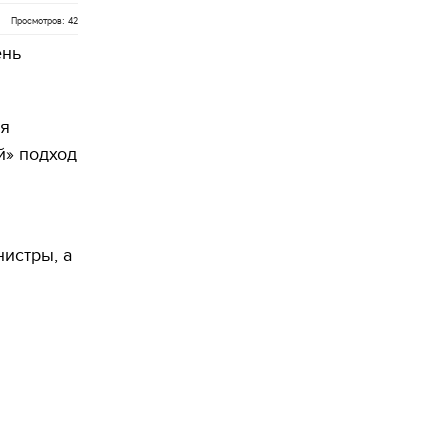
Просмотров: 42
ень
ия
й» подход
истры, а