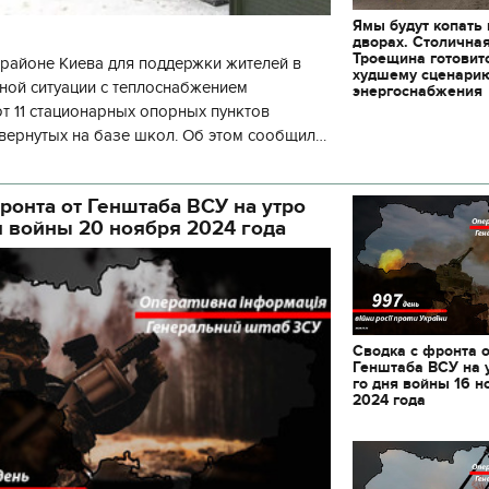
Ямы будут копать
дворах. Столична
Троещина готовит
районе Киева для поддержки жителей в
худшему сценари
ной ситуации с теплоснабжением
энергоснабжения
 11 стационарных опорных пунктов
вернутых на базе школ. Об этом сообщил
кой районной в городе Киеве
ой а
ронта от Генштаба ВСУ на утро
я войны 20 ноября 2024 года
Сводка с фронта 
Генштаба ВСУ на 
го дня войны 16 н
2024 года