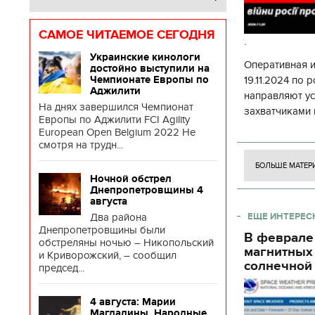
САМОЕ ЧИТАЕМОЕ СЕГОДНЯ
.
Украинские кинологи
Оперативная 
достойно выступили на
Чемпионате Европы по
19.11.2024 по
Аджилити
направляют у
На днях завершился Чемпионат
захватчиками 
Европы по Аджилити FCI Agility
боевого потен
European Open Belgium 2022 Не
боевых ст
смотря на трудн...
БОЛЬШЕ МАТЕР
Ночной обстрел
Днепропетровщины 4
августа
Два района
ЕЩЕ ИНТЕРЕС
Днепропетровщины были
В феврале
обстреляны ночью – Никопольский
магнитных
и Криворожский, – сообщил
солнечной 
председ...
4 августа: Марии
Магдалины. Народные