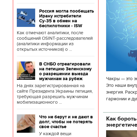
Россия могла пообещать
Ирану истребители
Су-35 в обмен на
беспилотники - ISW
Как отмечают аналитики, после
сообщений OSINT-расследователей
(аналитики информации из
открытых источников) о ...
В СНБО отреагировали
на петицию Зеленскому
о разрешении выезда
Чакры — это э
мужчинам за рубеж
Это наши внут
На днях зарегистрированная на
сайте Президента Украины петиция,
энергия. Раск
требующая разрешить мужчинам
гармонии и ду
мобилизационного ...
чакр закрыта,
Что не берут и не дают в
Как бороть
долг, чтобы не потерять
энергетич
свое счастье
У каждой вещи