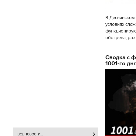
.
В Деснянском 
условиях слож
функционируют
обогрева, раз
глава Деснянс
государственн
Сводка с ф
1001-го дн
ВСЕ НОВОСТИ...