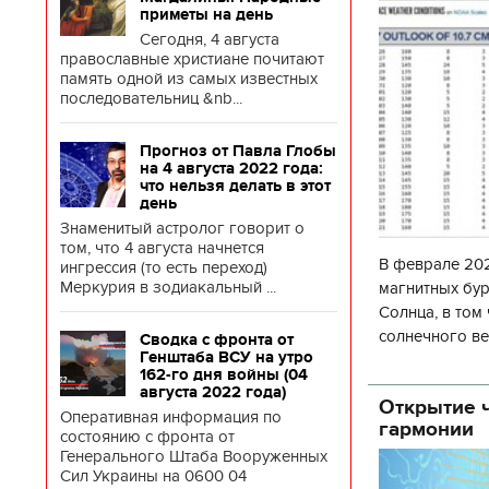
приметы на день
Сегодня, 4 августа
православные христиане почитают
память одной из самых известных
последовательниц &nb...
Прогноз от Павла Глобы
на 4 августа 2022 года:
что нельзя делать в этот
день
Знаменитый астролог говорит о
том, что 4 августа начнется
В феврале 202
ингрессия (то есть переход)
Меркурия в зодиакальный ...
магнитных бур
Солнца, в том
солнечного ве
Сводка с фронта от
Генштаба ВСУ на утро
Согласно прог
162-го дня войны (04
об
августа 2022 года)
Открытие ч
Оперативная информация по
гармонии
состоянию с фронта от
Генерального Штаба Вооруженных
Сил Украины на 0600 04