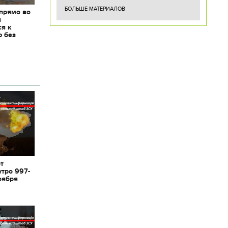
БОЛЬШЕ МАТЕРИАЛОВ
 прямо во
я
ся к
ю без
от
утро 997-
оября