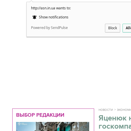
http://asn.in.ua wants to:
Подробно
Show notifications
Powered by SendPulse
Block
Al
НОВОСТИ
ЭКОНОМ
ВЫБОР РЕДАКЦИИ
Яценюк н
госкомп