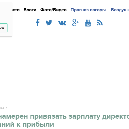
Новости
Блоги
Фото/Видео
Подробно
Прогноз погоды
Новости
Интерв
Воздушн
low
ИКА
амерен привязать зарплату директ
аний к прибыли