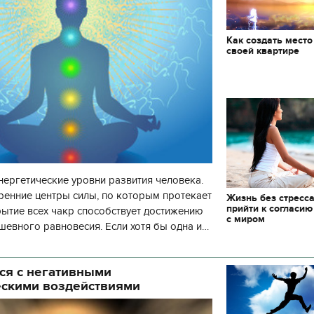
Как создать место
своей квартире
нергетические уровни развития человека.
ренние центры силы, по которым протекает
Жизнь без стресса
прийти к согласию
рытие всех чакр способствует достижению
с миром
шевного равновесия. Если хотя бы одна и
 то развитие человека пр
ся с негативными
ескими воздействиями