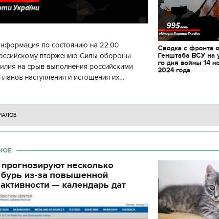
информация по состоянию на 22.00
Сводка с фронта 
Генштаба ВСУ на 
 российскому вторжению Силы обороны
го дня войны 14 н
силия на срыв выполнения российскими
2024 года
планов наступления и истощения их
циала. С начала суток произошло 130
ИАЛОВ
НОЕ
 прогнозируют несколько
 бурь из-за повышенной
активности — календарь дат
11.10.2017 | 16:22
Времена Руси: как вы