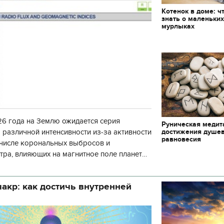
декорации к фильму
Котенок в доме: ч
"Сторожевая застава
знать о маленьки
мурлыках
6 года на Землю ожидается серия
Руническая медит
достижения душе
 различной интенсивности из-за активности
равновесия
 числе корональных выбросов и
тра, влияющих на магнитное поле планеты.
нозу космической погоды, геомагнитная
акр: как достичь внутренней