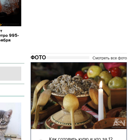
от
утро 995-
оября
ФОТО
Смотреть все фото
04.01.2018 | 17:16
глядят
Как готовить кутю и что за 12