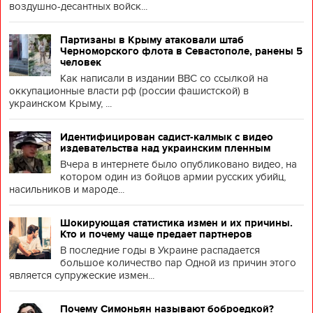
воздушно-десантных войск...
Партизаны в Крыму атаковали штаб
Черноморского флота в Севастополе, ранены 5
человек
Как написали в издании BBC со ссылкой на
оккупационные власти рф (россии фашистской) в
украинском Крыму, ...
Идентифицирован садист-калмык с видео
издевательства над украинским пленным
Вчера в интернете было опубликовано видео, на
котором один из бойцов армии русских убийц,
насильников и мароде...
Шокирующая статистика измен и их причины.
Кто и почему чаще предает партнеров
В последние годы в Украине распадается
большое количество пар Одной из причин этого
является супружеские измен...
Почему Симоньян называют боброедкой?