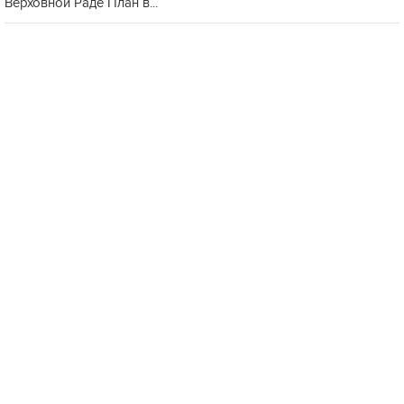
Верховной Раде План в...