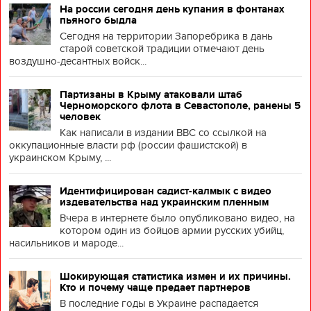
На россии сегодня день купания в фонтанах
пьяного быдла
Сегодня на территории Запоребрика в дань
старой советской традиции отмечают день
воздушно-десантных войск...
Партизаны в Крыму атаковали штаб
Черноморского флота в Севастополе, ранены 5
человек
Как написали в издании BBC со ссылкой на
оккупационные власти рф (россии фашистской) в
украинском Крыму, ...
Идентифицирован садист-калмык с видео
издевательства над украинским пленным
Вчера в интернете было опубликовано видео, на
котором один из бойцов армии русских убийц,
насильников и мароде...
Шокирующая статистика измен и их причины.
Кто и почему чаще предает партнеров
В последние годы в Украине распадается