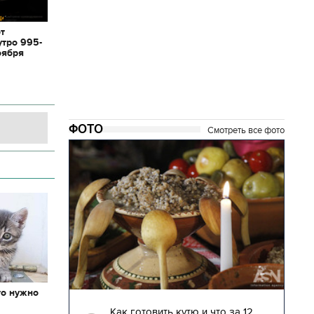
от
утро 995-
оября
ФОТО
Смотреть все фото
то нужно
04.01.2018 | 17:16
х
глядят
Как готовить кутю и что за 12