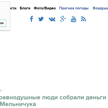
Новости
Блоги
Фото/Видео
Подробно
Прогноз погоды
Новости
Интерв
Воздушн
low
КА
равнодушные люди собрали деньги
 Мельничука