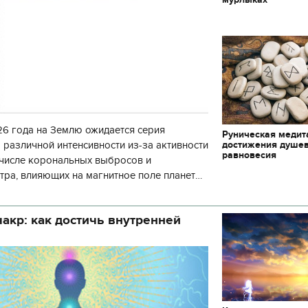
декорации к фильму
"Сторожевая застава
6 года на Землю ожидается серия
Руническая медит
достижения душе
 различной интенсивности из-за активности
равновесия
 числе корональных выбросов и
тра, влияющих на магнитное поле планеты.
нозу космической погоды, геомагнитная
акр: как достичь внутренней