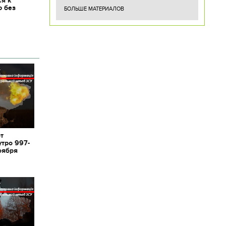
ся к
ю без
БОЛЬШЕ МАТЕРИАЛОВ
от
утро 997-
оября