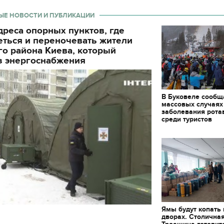
ЫЕ НОВОСТИ И ПУБЛИКАЦИИ
реса опорных пунктов, где
еться и переночевать жители
о района Киева, который
з энергоснабжения
В Буковеле сообщ
массовых случаях
заболевания рота
среди туристов
Ямы будут копать
дворах. Столична