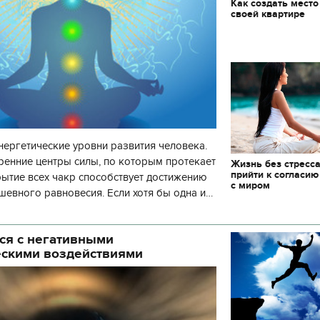
Как создать место
своей квартире
нергетические уровни развития человека.
ренние центры силы, по которым протекает
Жизнь без стресса
прийти к согласию
рытие всех чакр способствует достижению
с миром
шевного равновесия. Если хотя бы одна и
 то развитие человека пр
ся с негативными
ескими воздействиями