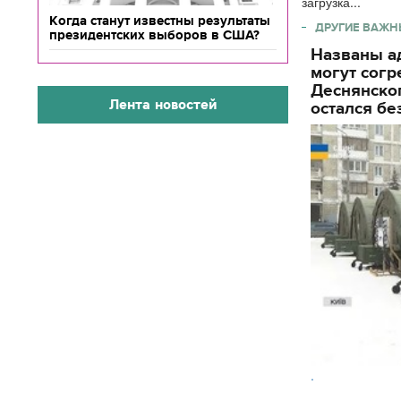
загрузка...
Когда станут известны результаты
ДРУГИЕ ВАЖН
президентских выборов в США?
Названы ад
могут согр
Деснянског
Лента новостей
остался бе
.