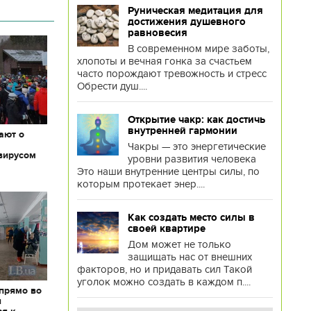
Руническая медитация для
достижения душевного
равновесия
В современном мире заботы,
хлопоты и вечная гонка за счастьем
часто порождают тревожность и стресс
Обрести душ....
Открытие чакр: как достичь
внутренней гармонии
ают о
Чакры — это энергетические
вирусом
уровни развития человека
Это наши внутренние центры силы, по
которым протекает энер....
Как создать место силы в
своей квартире
Дом может не только
защищать нас от внешних
факторов, но и придавать сил Такой
уголок можно создать в каждом п....
 прямо во
я