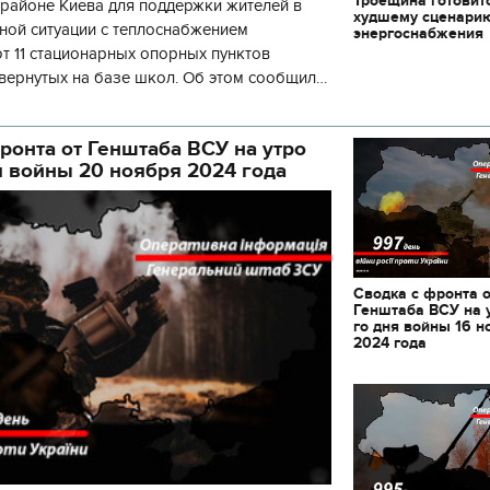
Троещина готовит
районе Киева для поддержки жителей в
худшему сценари
ной ситуации с теплоснабжением
энергоснабжения
 11 стационарных опорных пунктов
вернутых на базе школ. Об этом сообщил
кой районной в городе Киеве
ой а
ронта от Генштаба ВСУ на утро
я войны 20 ноября 2024 года
Сводка с фронта 
Генштаба ВСУ на 
го дня войны 16 н
2024 года