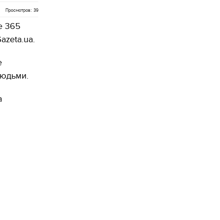
Просмотров: 39
е 365
azeta.ua.
е
людьми.
а