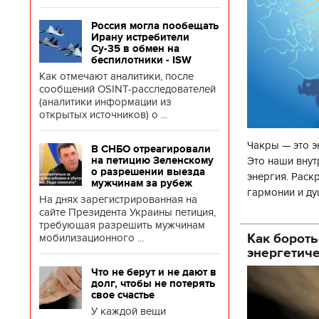
Россия могла пообещать
Ирану истребители
Су-35 в обмен на
беспилотники - ISW
Как отмечают аналитики, после
сообщений OSINT-расследователей
(аналитики информации из
открытых источников) о ...
Чакры — это э
В СНБО отреагировали
Это наши внут
на петицию Зеленскому
о разрешении выезда
энергия. Раск
мужчинам за рубеж
гармонии и ду
На днях зарегистрированная на
чакр закрыта,
сайте Президента Украины петиция,
требующая разрешить мужчинам
Как бороть
мобилизационного ...
энергетич
Что не берут и не дают в
долг, чтобы не потерять
свое счастье
У каждой вещи