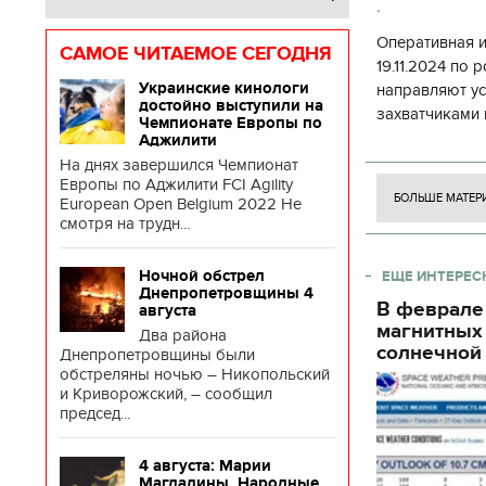
.
Оперативная 
САМОЕ ЧИТАЕМОЕ СЕГОДНЯ
19.11.2024 по
Украинские кинологи
направляют у
достойно выступили на
захватчиками 
Чемпионате Европы по
боевого потен
Аджилити
боевых ст
На днях завершился Чемпионат
Европы по Аджилити FCI Agility
БОЛЬШЕ МАТЕР
European Open Belgium 2022 Не
смотря на трудн...
Ночной обстрел
ЕЩЕ ИНТЕРЕС
Днепропетровщины 4
В феврале
августа
магнитных
Два района
солнечной 
Днепропетровщины были
обстреляны ночью – Никопольский
и Криворожский, – сообщил
председ...
4 августа: Марии
Магдалины. Народные