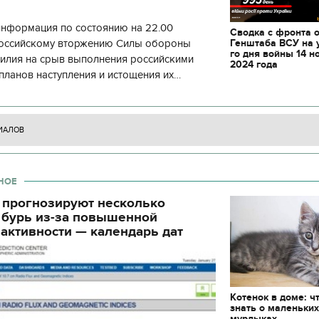
информация по состоянию на 22.00
Сводка с фронта 
Генштаба ВСУ на 
 российскому вторжению Силы обороны
го дня войны 14 н
силия на срыв выполнения российскими
2024 года
планов наступления и истощения их
циала. С начала суток произошло 130
ИАЛОВ
НОЕ
 прогнозируют несколько
 бурь из-за повышенной
активности — календарь дат
Котенок в доме: ч
11.10.2017 | 16:22
знать о маленьки
Времена Руси: как вы
мурлыках