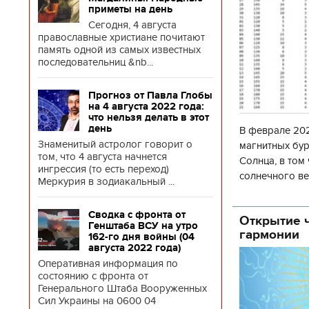
приметы на день
Сегодня, 4 августа
православные христиане почитают
память одной из самых известных
последовательниц &nb...
Прогноз от Павла Глобы
на 4 августа 2022 года:
что нельзя делать в этот
день
В феврале 202
Знаменитый астролог говорит о
магнитных бур
том, что 4 августа начнется
Солнца, в том
ингрессия (то есть переход)
солнечного ве
Меркурия в зодиакальный ...
Согласно прог
об
Сводка с фронта от
Открытие ч
Генштаба ВСУ на утро
гармонии
162-го дня войны (04
августа 2022 года)
Оперативная информация по
состоянию с фронта от
Генерального Штаба Вооруженных
Сил Украины на 0600 04