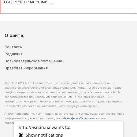
соцсетей не местами, ...
О сайте:
Контакты
Редакция
Пользовательское соглашение
Правовая информация
© 2015-2020 АСН. Вся информация, размещенная на веб-сайте asn.in.ua,
охраняется в соответствии с законодательством Украины об авторском праве.
Републикация материалов и фотографий, являющихся собственностью «АСН»,
сопровождается кликабельной гиперссылкой на веб-сайт asn.іn.ua. PR –
материалы, которые отмечены этим знаком, размещены на правах рекламы.
За содержание рекламы ответственность несут рекламодатели.
Любое копирование, публикация, перепечатка или следующее распространение
информации, содержащей ссылку на
«Интерфакс-Украина»
, строго
запрещается.
http://asn.in.ua wants to:
Show notifications