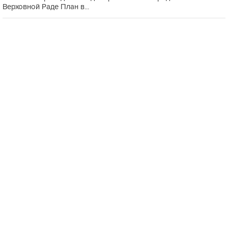
Верховной Раде План в...