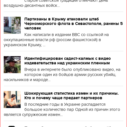
старой советской традиции отмечают день
воздушно-десантных войск...
Партизаны в Крыму атаковали штаб
Черноморского флота в Севастополе, ранены 5
человек
Как написали в издании BBC со ссылкой на
оккупационные власти рф (россии фашистской) в
украинском Крыму, ...
Идентифицирован садист-калмык с видео
издевательства над украинским пленным
Вчера в интернете было опубликовано видео, на
котором один из бойцов армии русских убийц,
насильников и мароде...
Шокирующая статистика измен и их причины.
Кто и почему чаще предает партнеров
В последние годы в Украине распадается
большое количество пар Одной из причин этого
является супружеские измен...