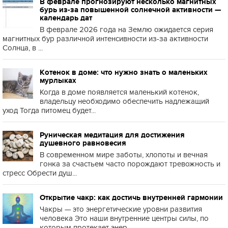
В феврале прогнозируют несколько магнитных
бурь из-за повышенной солнечной активности —
календарь дат
В феврале 2026 года на Землю ожидается серия
магнитных бур различной интенсивности из-за активности
Солнца, в ...
Котенок в доме: что нужно знать о маленьких
мурлыках
Когда в доме появляется маленький котенок,
владельцу необходимо обеспечить надлежащий
уход Тогда питомец будет...
Руническая медитация для достижения
душевного равновесия
В современном мире заботы, хлопоты и вечная
гонка за счастьем часто порождают тревожность и
стресс Обрести душ...
Открытие чакр: как достичь внутренней гармонии
Чакры — это энергетические уровни развития
человека Это наши внутренние центры силы, по
которым протекает энер...