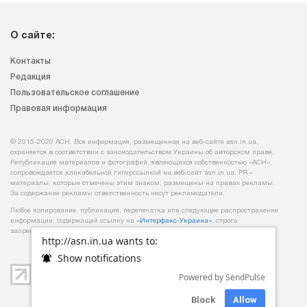
О сайте:
Контакты
Редакция
Пользовательское соглашение
Правовая информация
© 2015-2020 АСН. Вся информация, размещенная на веб-сайте asn.in.ua,
охраняется в соответствии с законодательством Украины об авторском праве.
Републикация материалов и фотографий, являющихся собственностью «АСН»,
сопровождается кликабельной гиперссылкой на веб-сайт asn.іn.ua. PR –
материалы, которые отмечены этим знаком, размещены на правах рекламы.
За содержание рекламы ответственность несут рекламодатели.
Любое копирование, публикация, перепечатка или следующее распространение
информации, содержащей ссылку на
«Интерфакс-Украина»
, строго
запрещается.
http://asn.in.ua wants to:
Show notifications
Powered by SendPulse
Block
Allow