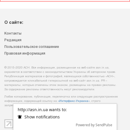
О сайте:
Контакты
Редакция
Пользовательское соглашение
Правовая информация
© 2015-2020 АСН. Вся информация, размещенная на веб-сайте asn.in.ua,
охраняется в соответствии с законодательством Украины об авторском праве.
Републикация материалов и фотографий, являющихся собственностью «АСН»,
сопровождается кликабельной гиперссылкой на веб-сайт asn.іn.ua. PR –
материалы, которые отмечены этим знаком, размещены на правах рекламы.
За содержание рекламы ответственность несут рекламодатели.
Любое копирование, публикация, перепечатка или следующее распространение
информации, содержащей ссылку на
«Интерфакс-Украина»
, строго
запрещается.
http://asn.in.ua wants to:
Show notifications
Powered by SendPulse