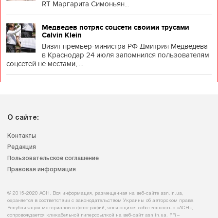
RT Маргарита Симоньян...
Медведев потряс соцсети своими трусами
Calvin Klein
Визит премьер-министра РФ Дмитрия Медведева
в Краснодар 24 июля запомнился пользователям
соцсетей не местами, ...
О сайте:
Контакты
Редакция
Пользовательское соглашение
Правовая информация
© 2015-2020 АСН. Вся информация, размещенная на веб-сайте asn.in.ua,
охраняется в соответствии с законодательством Украины об авторском праве.
Републикация материалов и фотографий, являющихся собственностью «АСН»,
сопровождается кликабельной гиперссылкой на веб-сайт asn.іn.ua. PR –