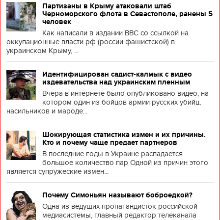
Партизаны в Крыму атаковали штаб
Черноморского флота в Севастополе, ранены 5
человек
Как написали в издании BBC со ссылкой на
оккупационные власти рф (россии фашистской) в
украинском Крыму, ...
Идентифицирован садист-калмык с видео
издевательства над украинским пленным
Вчера в интернете было опубликовано видео, на
котором один из бойцов армии русских убийц,
насильников и мароде...
Шокирующая статистика измен и их причины.
Кто и почему чаще предает партнеров
В последние годы в Украине распадается
большое количество пар Одной из причин этого
является супружеские измен...
Почему Симоньян называют боброедкой?
Одна из ведущих пропагандисток российской
медиасистемы, главный редактор телеканала