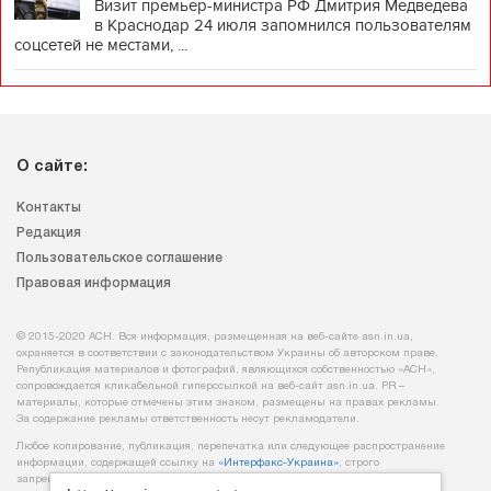
Визит премьер-министра РФ Дмитрия Медведева
в Краснодар 24 июля запомнился пользователям
соцсетей не местами, ...
О сайте:
Контакты
Редакция
Пользовательское соглашение
Правовая информация
© 2015-2020 АСН. Вся информация, размещенная на веб-сайте asn.in.ua,
охраняется в соответствии с законодательством Украины об авторском праве.
Републикация материалов и фотографий, являющихся собственностью «АСН»,
сопровождается кликабельной гиперссылкой на веб-сайт asn.іn.ua. PR –
материалы, которые отмечены этим знаком, размещены на правах рекламы.
За содержание рекламы ответственность несут рекламодатели.
Любое копирование, публикация, перепечатка или следующее распространение
информации, содержащей ссылку на
«Интерфакс-Украина»
, строго
запрещается.