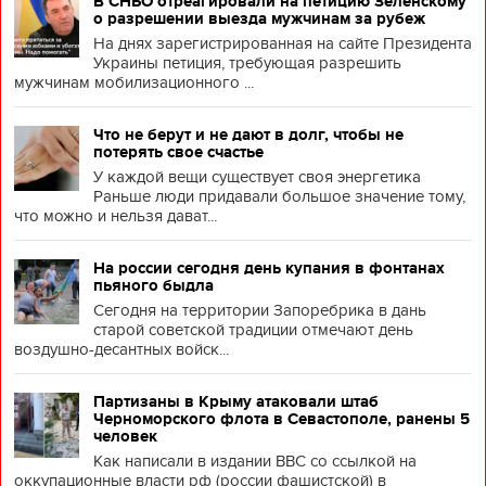
В СНБО отреагировали на петицию Зеленскому
о разрешении выезда мужчинам за рубеж
На днях зарегистрированная на сайте Президента
Украины петиция, требующая разрешить
мужчинам мобилизационного ...
Что не берут и не дают в долг, чтобы не
потерять свое счастье
У каждой вещи существует своя энергетика
Раньше люди придавали большое значение тому,
что можно и нельзя дават...
На россии сегодня день купания в фонтанах
пьяного быдла
Сегодня на территории Запоребрика в дань
старой советской традиции отмечают день
воздушно-десантных войск...
Партизаны в Крыму атаковали штаб
Черноморского флота в Севастополе, ранены 5
человек
Как написали в издании BBC со ссылкой на
оккупационные власти рф (россии фашистской) в