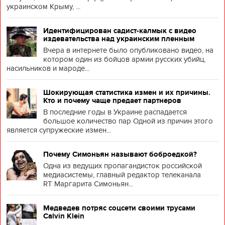
украинском Крыму, ...
Идентифицирован садист-калмык с видео
издевательства над украинским пленным
Вчера в интернете было опубликовано видео, на
котором один из бойцов армии русских убийц,
насильников и мароде...
Шокирующая статистика измен и их причины.
Кто и почему чаще предает партнеров
В последние годы в Украине распадается
большое количество пар Одной из причин этого
является супружеские измен...
Почему Симоньян называют боброедкой?
Одна из ведущих пропагандисток российской
медиасистемы, главный редактор телеканала
RT Маргарита Симоньян...
Медведев потряс соцсети своими трусами
Calvin Klein