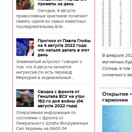
приметы на день
Сегодня, 4 августа
православные христиане почитают
память одной из самых известных
последовательниц &nb...
Прогноз от Павла Глобы
на 4 августа 2022 года:
что нельзя делать в этот
день
В феврале 202
Знаменитый астролог говорит о
магнитных бур
том, что 4 августа начнется
Солнца, в том
ингрессия (то есть переход)
солнечного ве
Меркурия в зодиакальный ...
Согласно прог
об
Сводка с фронта от
Открытие ч
Генштаба ВСУ на утро
гармонии
162-го дня войны (04
августа 2022 года)
Оперативная информация по
состоянию с фронта от
Генерального Штаба Вооруженных
Сил Украины на 0600 04