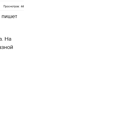
Просмотров: 44
м пишет
а. На
азной