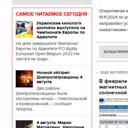
.
Оперативная 
САМОЕ ЧИТАЕМОЕ СЕГОДНЯ
19.11.2024 по
Украинские кинологи
направляют у
достойно выступили на
захватчиками 
Чемпионате Европы по
боевого потен
Аджилити
боевых ст
На днях завершился Чемпионат
Европы по Аджилити FCI Agility
БОЛЬШЕ МАТЕР
European Open Belgium 2022 Не
смотря на трудн...
Ночной обстрел
ЕЩЕ ИНТЕРЕС
Днепропетровщины 4
В феврале
августа
магнитных
Два района
солнечной 
Днепропетровщины были
обстреляны ночью – Никопольский
и Криворожский, – сообщил
председ...
4 августа: Марии
Магдалины. Народные