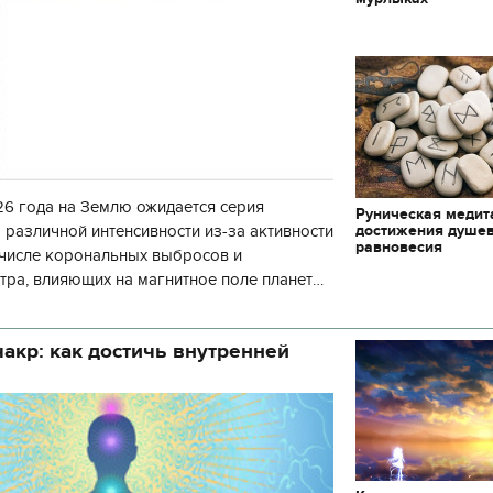
декорации к фильму
"Сторожевая застава
6 года на Землю ожидается серия
Руническая медит
достижения душе
 различной интенсивности из-за активности
равновесия
 числе корональных выбросов и
тра, влияющих на магнитное поле планеты.
нозу космической погоды, геомагнитная
акр: как достичь внутренней