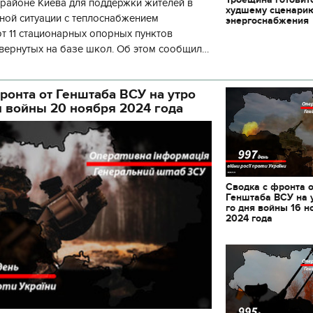
районе Киева для поддержки жителей в
худшему сценари
ной ситуации с теплоснабжением
энергоснабжения
 11 стационарных опорных пунктов
вернутых на базе школ. Об этом сообщил
кой районной в городе Киеве
ой а
ронта от Генштаба ВСУ на утро
я войны 20 ноября 2024 года
Сводка с фронта 
Генштаба ВСУ на 
го дня войны 16 н
2024 года