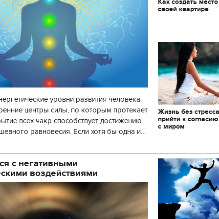
Как создать место
своей квартире
нергетические уровни развития человека.
ренние центры силы, по которым протекает
Жизнь без стресса
прийти к согласию
рытие всех чакр способствует достижению
с миром
шевного равновесия. Если хотя бы одна и
 то развитие человека пр
ся с негативными
ескими воздействиями