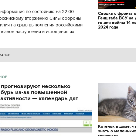
информация по состоянию на 22.00
Сводка с фронта 
Генштаба ВСУ на 
 российскому вторжению Силы обороны
го дня войны 14 н
силия на срыв выполнения российскими
2024 года
планов наступления и истощения их
циала. С начала суток произошло 130
ИАЛОВ
НОЕ
 прогнозируют несколько
 бурь из-за повышенной
активности — календарь дат
Котенок в доме: ч
11.10.2017 | 16:22
знать о маленьки
Времена Руси: как вы
мурлыках