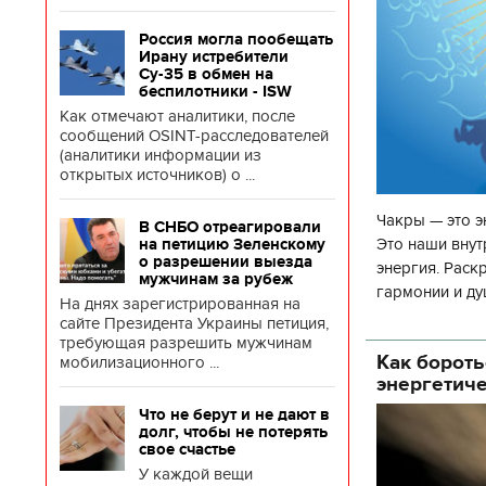
Россия могла пообещать
Ирану истребители
Су-35 в обмен на
беспилотники - ISW
Как отмечают аналитики, после
сообщений OSINT-расследователей
(аналитики информации из
открытых источников) о ...
Чакры — это э
В СНБО отреагировали
Это наши внут
на петицию Зеленскому
о разрешении выезда
энергия. Раск
мужчинам за рубеж
гармонии и ду
На днях зарегистрированная на
чакр закрыта,
сайте Президента Украины петиция,
требующая разрешить мужчинам
Как бороть
мобилизационного ...
энергетич
Что не берут и не дают в
долг, чтобы не потерять
свое счастье
У каждой вещи