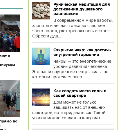
Руническая медитация для
достижения душевного
равновесия
В современном мире заботы,
хлопоты и вечная гонка за счастьем
часто порождают тревожность и стресс
Обрести душ....
Открытие чакр: как достичь
внутренней гармонии
ают о
Чакры — это энергетические
вирусом
уровни развития человека
Это наши внутренние центры силы, по
которым протекает энер....
Как создать место силы в
своей квартире
Дом может не только
защищать нас от внешних
факторов, но и придавать сил Такой
уголок можно создать в каждом п....
 прямо во
я
ся к