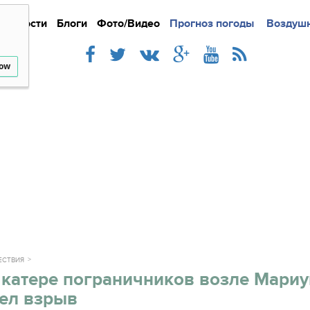
Новости
Блоги
Фото/Видео
Подробно
Прогноз погоды
Новости
Интерв
Воздушн
low
ЕСТВИЯ
 катере пограничников возле Мари
ел взрыв