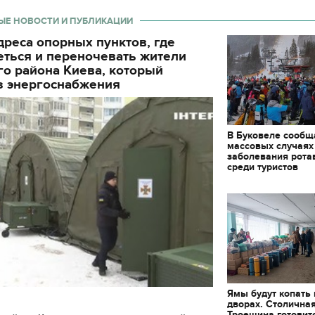
ЫЕ НОВОСТИ И ПУБЛИКАЦИИ
реса опорных пунктов, где
еться и переночевать жители
о района Киева, который
з энергоснабжения
В Буковеле сообщ
массовых случаях
заболевания рота
среди туристов
Ямы будут копать
дворах. Столична
Троещина готовит