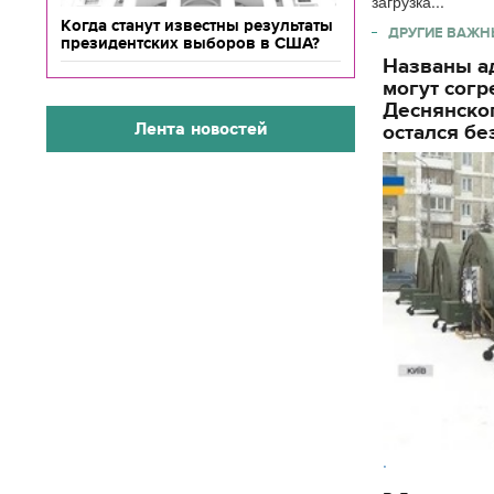
загрузка...
Когда станут известны результаты
ДРУГИЕ ВАЖН
президентских выборов в США?
Названы ад
могут согр
Деснянског
Лента новостей
остался бе
.