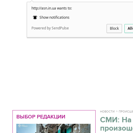
http://asn.in.ua wants to:
Подробно
Show notifications
Powered by SendPulse
Block
Al
НОВОСТИ
ПРОИСШ
ВЫБОР РЕДАКЦИИ
СМИ: На
произош