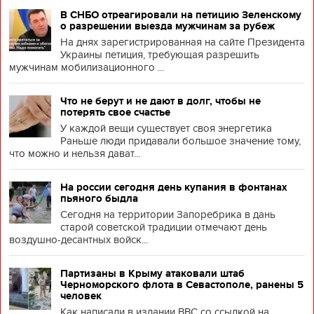
В СНБО отреагировали на петицию Зеленскому
о разрешении выезда мужчинам за рубеж
На днях зарегистрированная на сайте Президента
Украины петиция, требующая разрешить
мужчинам мобилизационного ...
Что не берут и не дают в долг, чтобы не
потерять свое счастье
У каждой вещи существует своя энергетика
Раньше люди придавали большое значение тому,
что можно и нельзя дават...
На россии сегодня день купания в фонтанах
пьяного быдла
Сегодня на территории Запоребрика в дань
старой советской традиции отмечают день
воздушно-десантных войск...
Партизаны в Крыму атаковали штаб
Черноморского флота в Севастополе, ранены 5
человек
Как написали в издании BBC со ссылкой на