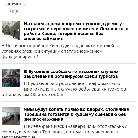
загрузка...
ЕЩЕ
Названы адреса опорных пунктов, где могут
согреться и переночевать жители Деснянского
района Киева, который остался без
энергоснабжения
В Деснянском районе Киева для поддержки жителей в
условиях сложной ситуации с теплоснабжением
функционируют 11...
В Буковеле сообщают о массовых случаях
заболевания ротавирусом среди туристов
В Буковеле распространяется информация о
многочисленных случаях заболевания туристов
ротавирусом Об этом сообщ...
Ямы будут копать прямо во дворах. Столичная
Троещина готовится к худшему сценарию без
энергоснабжения
В Киеве фактически «завершили» отопительный
сезон для массива Троещина, потому что единственная
теплоэлектроце...