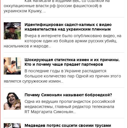
Как написали в издании BBC со ссылкой на
оккупационные власти рф (россии фашистской) в
украинском Крыму, ...
Идентифицирован садист-калмык с видео
издевательства над украинским пленным
Вчера в интернете было опубликовано видео, на
котором один из бойцов армии русских убийц,
насильников и мароде...
Шокирующая статистика измен и их причины.
Кто и почему чаще предает партнеров
В последние годы в Украине распадается
большое количество пар Одной из причин этого
является супружеские измен...
Почему Симоньян называют боброедкой?
Одна из ведущих пропагандисток российской
медиасистемы, главный редактор телеканала
RT Маргарита Симоньян...
Медведев потряс соцсети своими трусами