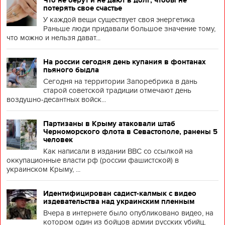
Что не берут и не дают в долг, чтобы не
потерять свое счастье
У каждой вещи существует своя энергетика
Раньше люди придавали большое значение тому,
что можно и нельзя дават...
На россии сегодня день купания в фонтанах
пьяного быдла
Сегодня на территории Запоребрика в дань
старой советской традиции отмечают день
воздушно-десантных войск...
Партизаны в Крыму атаковали штаб
Черноморского флота в Севастополе, ранены 5
человек
Как написали в издании BBC со ссылкой на
оккупационные власти рф (россии фашистской) в
украинском Крыму, ...
Идентифицирован садист-калмык с видео
издевательства над украинским пленным
Вчера в интернете было опубликовано видео, на
котором один из бойцов армии русских убийц,