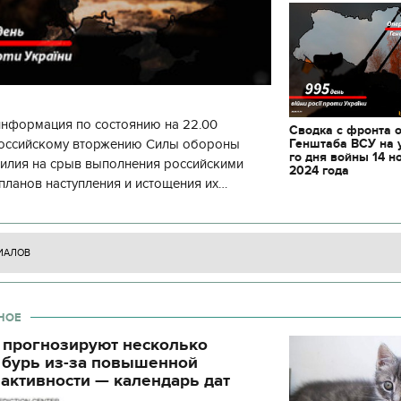
информация по состоянию на 22.00
Сводка с фронта 
Генштаба ВСУ на 
 российскому вторжению Силы обороны
го дня войны 14 н
силия на срыв выполнения российскими
2024 года
планов наступления и истощения их
циала. С начала суток произошло 130
ИАЛОВ
НОЕ
 прогнозируют несколько
 бурь из-за повышенной
11.10.2017 | 16:22
активности — календарь дат
Времена Руси: как вы