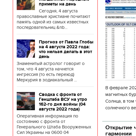
приметы на день
Сегодня, 4 августа
православные христиане почитают
память одной из самых известных
последовательниц &nb...
Прогноз от Павла Глобы
на 4 августа 2022 года:
что нельзя делать в этот
день
Знаменитый астролог говорит о
том, что 4 августа начнется
ингрессия (то есть переход)
Меркурия в зодиакальный ...
В феврале 202
магнитных бур
Сводка с фронта от
Генштаба ВСУ на утро
Солнца, в том
162-го дня войны (04
солнечного ве
августа 2022 года)
Согласно прог
Оперативная информация по
об
состоянию с фронта от
Открытие ч
Генерального Штаба Вооруженных
Сил Украины на 0600 04
гармонии