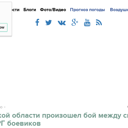
Новости
Блоги
Фото/Видео
Подробно
Прогноз погоды
Новости
Интерв
Воздушн
low
ВО
кой области произошел бой между 
РГ боевиков