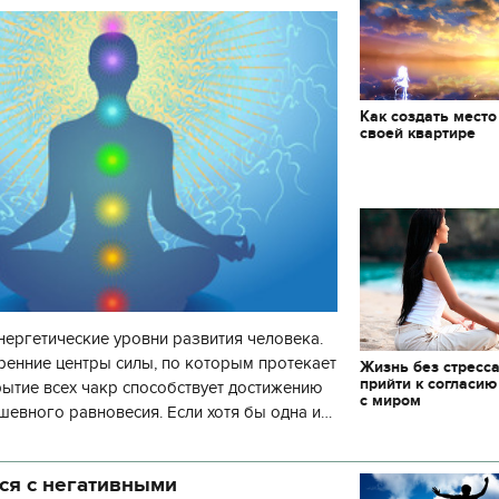
Как создать место
своей квартире
нергетические уровни развития человека.
ренние центры силы, по которым протекает
Жизнь без стресса
прийти к согласию
рытие всех чакр способствует достижению
с миром
шевного равновесия. Если хотя бы одна и
 то развитие человека пр
ся с негативными