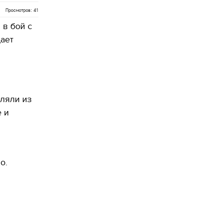
Просмотров: 41
 в бой с
ает
еляли из
 и
о.