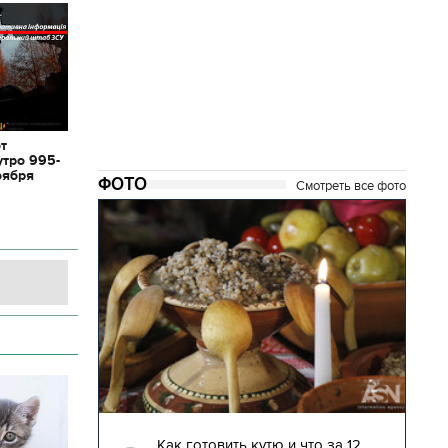
от
утро 995-
оября
ФОТО
Смотреть все фото
04.01.2018 | 17:16
глядят
Как готовить кутю и что за 12