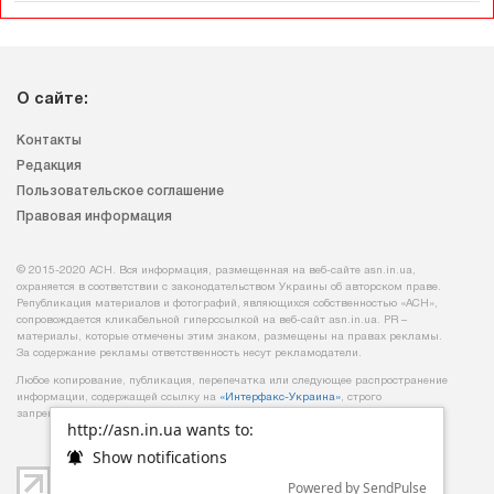
О сайте:
Контакты
Редакция
Пользовательское соглашение
Правовая информация
© 2015-2020 АСН. Вся информация, размещенная на веб-сайте asn.in.ua,
охраняется в соответствии с законодательством Украины об авторском праве.
Републикация материалов и фотографий, являющихся собственностью «АСН»,
сопровождается кликабельной гиперссылкой на веб-сайт asn.іn.ua. PR –
материалы, которые отмечены этим знаком, размещены на правах рекламы.
За содержание рекламы ответственность несут рекламодатели.
Любое копирование, публикация, перепечатка или следующее распространение
информации, содержащей ссылку на
«Интерфакс-Украина»
, строго
запрещается.
http://asn.in.ua wants to:
Show notifications
Powered by SendPulse