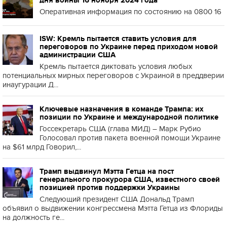
дня войны 16 ноября 2024 года
Оперативная информация по состоянию на 0800 16
ISW: Кремль пытается ставить условия для
переговоров по Украине перед приходом новой
администрации США
Кремль пытается диктовать условия любых
потенциальных мирных переговоров с Украиной в преддверии
инаугурации Д...
Ключевые назначения в команде Трампа: их
позиции по Украине и международной политике
Госсекретарь США (глава МИД) – Марк Рубио
Голосовал против пакета военной помощи Украине
на $61 млрд Говорил,...
Трамп выдвинул Мэтта Гетца на пост
генерального прокурора США, известного своей
позицией против поддержки Украины
Следующий президент США Дональд Трамп
объявил о выдвижении конгрессмена Мэтта Гетца из Флориды
на должность ге...