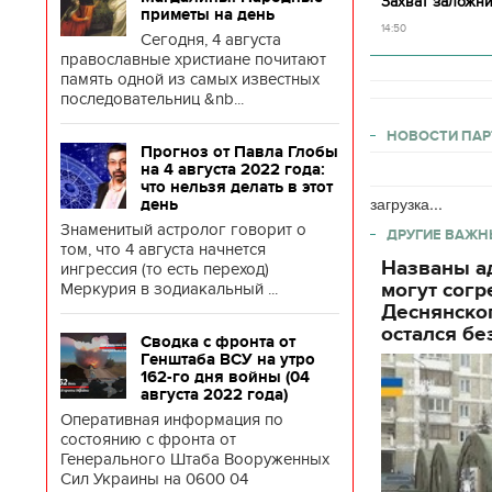
Захват заложни
приметы на день
14:50
Сегодня, 4 августа
православные христиане почитают
память одной из самых известных
последовательниц &nb...
НОВОСТИ ПАР
Прогноз от Павла Глобы
на 4 августа 2022 года:
что нельзя делать в этот
загрузка...
день
Знаменитый астролог говорит о
ДРУГИЕ ВАЖН
том, что 4 августа начнется
Названы ад
ингрессия (то есть переход)
могут согр
Меркурия в зодиакальный ...
Деснянског
остался бе
Сводка с фронта от
Генштаба ВСУ на утро
162-го дня войны (04
августа 2022 года)
Оперативная информация по
состоянию с фронта от
Генерального Штаба Вооруженных
Сил Украины на 0600 04