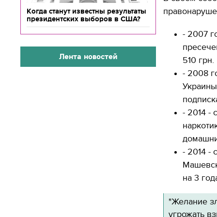
правонаруше
Когда станут известны результаты
президентских выборов в США?
- 2007 г
пресече
Лента новостей
510 грн.
- 2008 го
Украины
подписк
- 2014 -
наркоти
домашни
- 2014 -
Машевск
на 3 год
"Желание з
угрожать вз