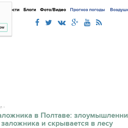
Новости
Блоги
Фото/Видео
Подробно
Прогноз погоды
Новости
Интерв
Воздушн
low
АЛ
заложника в Полтаве: злоумышленн
 заложника и скрывается в лесу