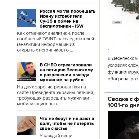
Россия могла пообещать
Ирану истребители
Су-35 в обмен на
беспилотники - ISW
Как отмечают аналитики, после
сообщений OSINT-расследователей
(аналитики информации из
.
открытых источников) о ...
В Деснянском 
условиях слож
В СНБО отреагировали
на петицию Зеленскому
функционируют
о разрешении выезда
обогрева, раз
мужчинам за рубеж
глава Деснянс
На днях зарегистрированная на
государственн
сайте Президента Украины петиция,
требующая разрешить мужчинам
Сводка с ф
мобилизационного ...
1001-го дн
Что не берут и не дают в
долг, чтобы не потерять
свое счастье
У каждой вещи