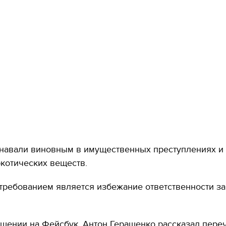
знавали виновным в имущественных преступлениях и
котических веществ.
требованием является избежание ответственности за
щении на Фейсбук, Антон Геращенко рассказал пере