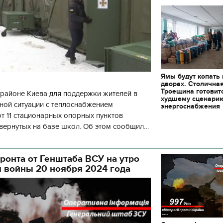
Ямы будут копать
дворах. Столична
Троещина готовит
районе Киева для поддержки жителей в
худшему сценари
ной ситуации с теплоснабжением
энергоснабжения
 11 стационарных опорных пунктов
вернутых на базе школ. Об этом сообщил
кой районной в городе Киеве
ой а
ронта от Генштаба ВСУ на утро
я войны 20 ноября 2024 года