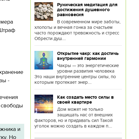
Руническая медитация для
достижения душевного
равновесия
а мера
В современном мире заботы,
хлопоты и вечная гонка за счастьем
 Штраф
часто порождают тревожность и стресс
Обрести душ....
Открытие чакр: как достичь
внутренней гармонии
Чакры — это энергетические
уровни развития человека
и хранение
Это наши внутренние центры силы, по
вы -
которым протекает энер....
есечения
Как создать место силы в
своей квартире
 свободы
Дом может не только
защищать нас от внешних
факторов, но и придавать сил Такой
уголок можно создать в каждом п....
ожника и
ку. Но