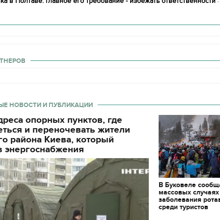
ка в Полтаве: главное его требование - избежать ответственности
-
декорации к фильму
"Сторожевая застава
ТНЕРОВ
ЫЕ НОВОСТИ И ПУБЛИКАЦИИ
реса опорных пунктов, где
еться и переночевать жители
о района Киева, который
з энергоснабжения
В Буковеле сообщ
массовых случаях
заболевания рота
среди туристов