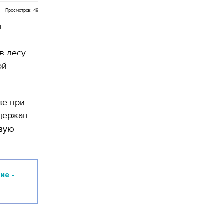
Просмотров: 49
л
в лесу
ой
.
ве при
адержан
евую
ие -