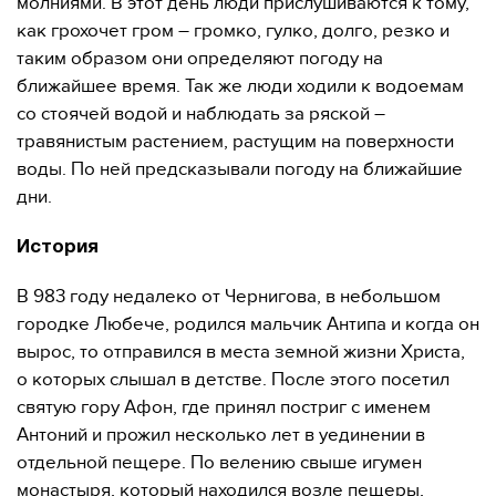
молниями. В этот день люди прислушиваются к тому,
как грохочет гром – громко, гулко, долго, резко и
таким образом они определяют погоду на
ближайшее время. Так же люди ходили к водоемам
со стоячей водой и наблюдать за ряской –
травянистым растением, растущим на поверхности
воды. По ней предсказывали погоду на ближайшие
дни.
История
В 983 году недалеко от Чернигова, в небольшом
городке Любече, родился мальчик Антипа и когда он
вырос, то отправился в места земной жизни Христа,
о которых слышал в детстве. После этого посетил
святую гору Афон, где принял постриг с именем
Антоний и прожил несколько лет в уединении в
отдельной пещере. По велению свыше игумен
монастыря, который находился возле пещеры,