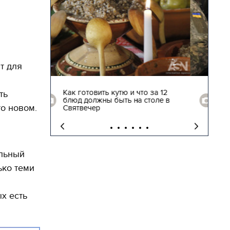
т для
28.12.2017 | 14:17
то за 12
Возвращение на Родину. Самые
ть
 столе в
трогательные кадры встречи
то новом.
освобожденных заложников
ельный
ько теми
.
х есть