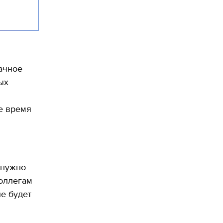
дачное
ых
е время
 нужно
коллегам
не будет