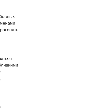
юбовных
еменами
прогонять
заться
 близкими
с
,
и