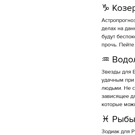
♑️ Козе
Астропрогноз
делах на дан
будут беспок
прочь. Пейте
♒️ Водо
Звезды для В
удачным при 
людьми. Не с
зависящее дл
которые можн
♓️ Рыб
Зодиак для Ры