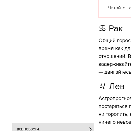
Читайте т
♋️ Рак
Общий гороск
время как дл
отношений. В
задерживайте
— двигайтесь
♌️ Лев
Астропрогноз
постараться 
ни торопить,
ничего нево
ВСЕ НОВОСТИ...