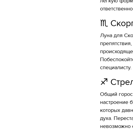
легкую форму
ответственно
♏️ Скор
Луна для Ско
препятствия,
происходящем
Побеспокойте
специалисту.
♐️ Стре
Общий гороск
настроение б
которых давн
духа. Перест
невозможно 