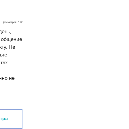
Просмотров: 172
день,
 общение
ту. Не
ьте
тах.
нно не
стра