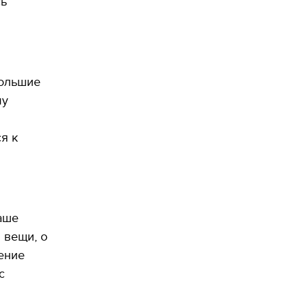
сь
большие
му
я к
аше
 вещи, о
ение
с