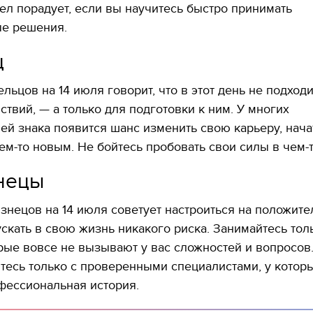
л порадует, если вы научитесь быстро принимать
ые решения.
ц
ельцов на 14 июля говорит, что в этот день не подходи
ствий, — а только для подготовки к ним. У многих
11.10.2017 | 16:22
04.01.2018 | 17:16
Времена Руси: как выглядят
Как готовить кутю и ч
ей знака появится шанс изменить свою карьеру, нача
декорации к фильму
блюд должны быть на
ем-то новым. Не бойтесь пробовать свои силы в чем-
"Сторожевая застава"
Святвечер
нецы
знецов на 14 июля советует настроиться на положит
ускать в свою жизнь никакого риска. Занимайтесь тол
рые вовсе не вызывают у вас сложностей и вопросов
тесь только с проверенными специалистами, у которы
фессиональная история.