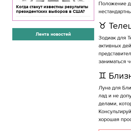
Положение де
Когда станут известны результаты
нестандартн
президентских выборов в США?
♉️ Теле
Лента новостей
Зодиак для Т
активных дей
представител
заниматься ч
♊️ Близ
Луна для Бли
лад и не доп
делами, кото
Консультируй
хорошая про