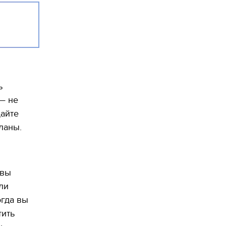
ь
 — не
дайте
ланы.
 вы
ли
огда вы
тить