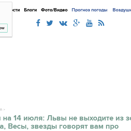
Новости
Блоги
Фото/Видео
Подробно
Прогноз погоды
Новости
Интерв
Воздушн
low
ОП
 на 14 июля: Львы не выходите из 
, Весы, звезды говорят вам про