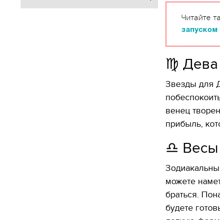
Читайте т
запуском 
♍️ Дева
Звезды для Д
побеспокоить
венец творен
прибыль, кот
♎️ Весы
Зодиакальный
можете намет
браться. Пон
будете готов