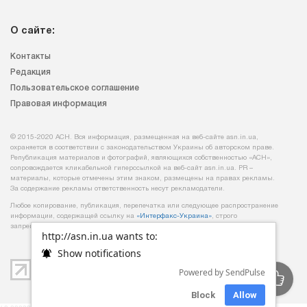
О сайте:
Контакты
Редакция
Пользовательское соглашение
Правовая информация
© 2015-2020 АСН. Вся информация, размещенная на веб-сайте asn.in.ua,
охраняется в соответствии с законодательством Украины об авторском праве.
Републикация материалов и фотографий, являющихся собственностью «АСН»,
сопровождается кликабельной гиперссылкой на веб-сайт asn.іn.ua. PR –
материалы, которые отмечены этим знаком, размещены на правах рекламы.
За содержание рекламы ответственность несут рекламодатели.
Любое копирование, публикация, перепечатка или следующее распространение
информации, содержащей ссылку на
«Интерфакс-Украина»
, строго
запрещается.
http://asn.in.ua wants to:
Show notifications
Powered by SendPulse
Block
Allow