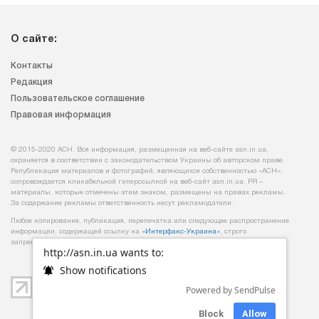
О сайте:
Контакты
Редакция
Пользовательское соглашение
Правовая информация
© 2015-2020 АСН. Вся информация, размещенная на веб-сайте asn.in.ua,
охраняется в соответствии с законодательством Украины об авторском праве.
Републикация материалов и фотографий, являющихся собственностью «АСН»,
сопровождается кликабельной гиперссылкой на веб-сайт asn.іn.ua. PR –
материалы, которые отмечены этим знаком, размещены на правах рекламы.
За содержание рекламы ответственность несут рекламодатели.
Любое копирование, публикация, перепечатка или следующее распространение
информации, содержащей ссылку на
«Интерфакс-Украина»
, строго
запрещается.
http://asn.in.ua wants to:
Show notifications
Powered by SendPulse
Block
Allow