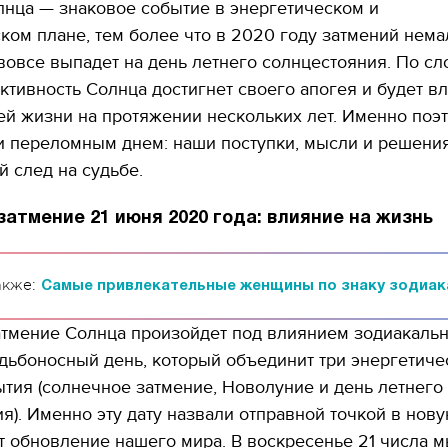
нца — знаковое событие в энергетическом и
ком плане, тем более что в 2020 году затмений немал
овсе выпадет на день летнего солнцестояния. По сл
активность Солнца достигнет своего апогея и будет вл
й жизни на протяжении нескольких лет. Именно поэт
и переломным днем: наши поступки, мысли и решения
 след на судьбе.
атмение 21 июня 2020 года: влияние на жизнь
акже:
Самые привлекательные женщины по знаку зодиак
тмение Солнца произойдет под влиянием зодиакальн
дьбоносный день, который объединит три энергетиче
тия (солнечное затмение, Новолуние и день летнего
я). Именно эту дату назвали отправной точкой в нов
т обновление нашего мира. В воскресенье 21 числа 