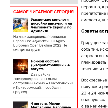
прошлом. Это
вероятно, к 
САМОЕ ЧИТАЕМОЕ СЕГОДНЯ
препятствие 
смелости, уп
Украинские кинологи
достойно выступили на
Чемпионате Европы по
Аджилити
Советы аст
На днях завершился Чемпионат
Европы по Аджилити FCI Agility
Грядущее зат
European Open Belgium 2022 Не
событий, исх
смотря на трудн...
астрологов, 
Ночной обстрел
планировать 
Днепропетровщины 4
течению и не
августа
Два района
Днепропетровщины были
Воскресенье 
обстреляны ночью – Никопольский
покупок и ра
и Криворожский, – сообщил
председ...
23 и 24 июня
опасную солн
4 августа: Марии
а за неимени
Магдалины. Народные