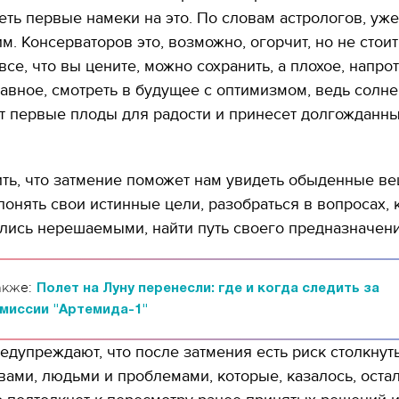
ть первые намеки на это. По словам астрологов, уже
м. Консерваторов это, возможно, огорчит, но не стоит
все, что вы цените, можно сохранить, а плохое, напрот
лавное, смотреть в будущее с оптимизмом, ведь солн
т первые плоды для радости и принесет долгожданн
ть, что затмение поможет нам увидеть обыденные в
понять свои истинные цели, разобраться в вопросах,
ались нерешаемыми, найти путь своего предназначени
акже:
Полет на Луну перенесли: где и когда следить за
миссии "Артемида-1"
едупреждают, что после затмения есть риск столкнут
вами, людьми и проблемами, которые, казалось, оста