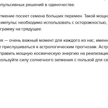
декорации к фильму
мпульсивных решений в одиночестве.
"Сторожевая застава
атмение посеет семена больших перемен. Такой мощ
импульс необходимо использовать с осторожностью,
ограмму на грядущее.
я — очень важный момент для каждого из нас, имен
т прислушиваться к астрологическим прогнозам. Аст
направить мощную космическую энергию на реализаци
ользуйте силу солнечного затмения с пользой для се