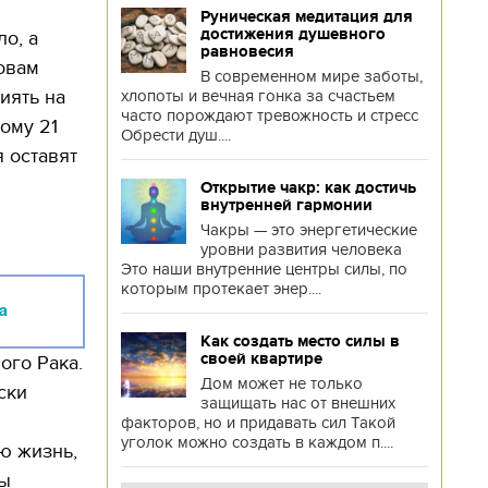
Руническая медитация для
достижения душевного
о, а
равновесия
овам
В современном мире заботы,
иять на
хлопоты и вечная гонка за счастьем
часто порождают тревожность и стресс
ому 21
Обрести душ....
 оставят
Открытие чакр: как достичь
внутренней гармонии
Чакры — это энергетические
уровни развития человека
Это наши внутренние центры силы, по
которым протекает энер....
а
Как создать место силы в
своей квартире
ого Рака.
Дом может не только
ски
защищать нас от внешних
факторов, но и придавать сил Такой
уголок можно создать в каждом п....
ую жизнь,
мы