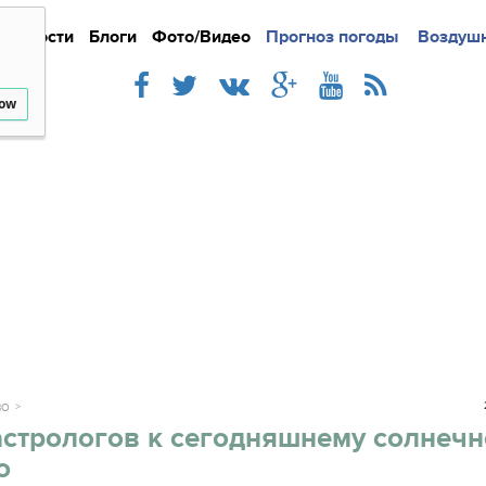
Новости
Блоги
Фото/Видео
Подробно
Прогноз погоды
Новости
Интерв
Воздушн
low
ВО
астрологов к сегодняшнему солнеч
ю