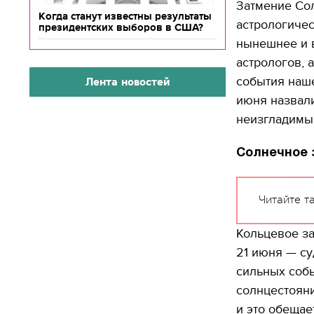
Затмение Сол
Когда станут известны результаты
астрологичес
президентских выборов в США?
нынешнее и в
астрологов, 
события наше
Лента новостей
июня назвал
неизгладимый
Солнечное з
Читайте т
Кольцевое за
21 июня — су
сильных собы
солнцестояни
и это обещае