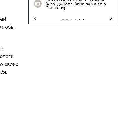
блюд должны быть на столе в
"
Святвечер
ный
 чтобы
но
рологи
ю своих
бя.