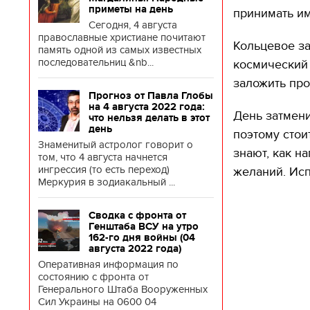
приметы на день
принимать и
Сегодня, 4 августа
православные христиане почитают
Кольцевое з
память одной из самых известных
последовательниц &nb...
космический 
заложить пр
Прогноз от Павла Глобы
на 4 августа 2022 года:
День затмени
что нельзя делать в этот
день
поэтому стои
Знаменитый астролог говорит о
знают, как 
том, что 4 августа начнется
ингрессия (то есть переход)
желаний. Исп
Меркурия в зодиакальный ...
Сводка с фронта от
Генштаба ВСУ на утро
162-го дня войны (04
августа 2022 года)
Оперативная информация по
состоянию с фронта от
Генерального Штаба Вооруженных
Сил Украины на 0600 04