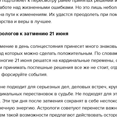
 подтолкнет к пересмотру ранее принятых решений и
работе над жизненными ошибками. Но это лишь небо
на пути к изменениям. Их удастся преодолеть при п
орства и веры в лучшее.
рологов к затмению 21 июня
мение в день солнцестояния принесет много знаков
од которых можно сделать положительным. По слова
многие 21 июня решатся на кардинальные перемены, 
и принимать поспешные решения все же не стоит, от
 форсируйте события.
не подходит для серьезных дел, деловых встреч, кр
дикальных перестановок в судьбе. Не подходят для эт
. Эти три дня после затмения сохранят в себе неспок
ечную энергию. Астрологи советуют перенести важн
11.10.2017 | 16:22
ем такой возможности предлагают действовать остор
Времена Руси: как вы