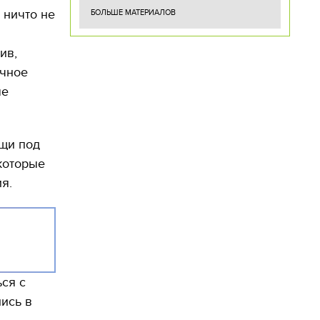
 ничто не
БОЛЬШЕ МАТЕРИАЛОВ
ив,
ечное
ые
ещи под
 которые
я.
ься с
лись в