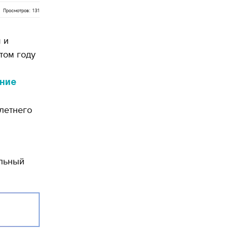
Просмотров: 131
 и
том году
ние
 летнего
альный