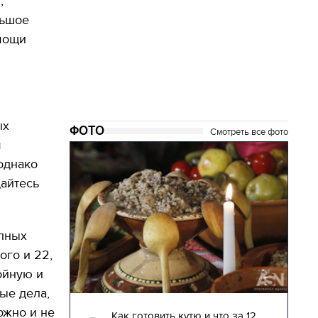
,
льшое
омощи
ых
ФОТО
Смотреть все фото
м
однако
дайтесь
упных
ого и 22,
ойную и
ые дела,
04.01.2018 | 17:16
ожно и не
глядят
Как готовить кутю и что за 12